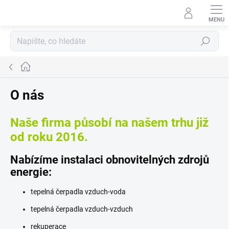
Přejít
na
obsah
Hledat
Domů
O nás
Naše firma působí na našem trhu již
od roku 2016.
Nabízíme instalaci obnovitelných zdrojů
energie:
tepelná čerpadla vzduch-voda
tepelná čerpadla vzduch-vzduch
rekuperace