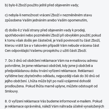
b) bylo-li Zboží použito ještě před objevením vady;
c) nebyla-li nemožnost vrácení Zboží v nezměněném stavu
způsobena Vaším jednáním anebo Vaším opomenutím,
d) došlo-li z Vaší strany před objevením vady k prodeji,
spotřebování nebo pozměnění Zboží při obvyklém použití; pokud
k tomu však došlo jen částečně, je Vaší povinností tu část Zboží,
kterou vrátit lze a v takovém případě Vám nebude vrácena část
Cen odpovídající Vašemu prospěchu z užití části Zboží.
7. Do 3 dnů od obdržení reklamace Vám na e-mailovou adresu
potvrdíme, že jsme reklamaci obdrželi, kdy jsme ji obdrželi a
předpokládanou dobu trvání vyřízení reklamace. Reklamaci
vyřídíme bez zbytečného odkladu, nejpozději však do 30 dnů od
jejího obdržení. Lhůta může být po naší vzájemné dohodě
prodloužena. Pokud lhůta marně uplyne, můžete odstoupit od
Smlouvy.
8. O vyřízení reklamace Vás budeme informovat e-mailem. Pokud
je reklamace oprávněná, náleží Vám náhrada účelně vynaložených