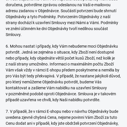
doručena, potvrdíme zprávou odeslanou na Vaši e-mailovou
adresu zadanou v Objednávce. Součástí potvrzení bude shrnutí
Objednávky a tyto Podmínky. Potvrzením Objednávky z naší
strany dochází k uzavření Smlouvy mezi Námi a Vámi. Podmínky
ve znění účinném ke dni Objednávky tvoří nedílnou součást
Smlouvy.
6. Mohou nastat i případy, kdy Vám nebudeme moci Objednávku
potvrdit. Jedná se zejména o situace, kdy Zboží není dostupné
nebo případy, kdy objednáte větší počet kusů Zboží, než kolik je
z naší strany umožněno. Informaci o maximálním počtu Zboží
Vám však vždy v rámci E-shopu předem poskytneme a neměla by
pro Vás být tedy překvapivá. V případě, že nastane jakýkoli důvod,
pro který nemůžeme Objednávku potvrdit, budeme Vás
kontaktovat a zašleme Vám nabídku na uzavření Smlouvy
v pozměněné podobě oproti Objednávce. Smlouva je v takovém
případě uzavřena ve chvíli, kdy Naši nabídku potvrdíte.
7. V případě, že v rámci E-shopu nebo v návrhu Objednávky bude
uvedena zjevně chybná Cena, nejsme povinni Vám Zboží za tuto
Cenu dodat ani v případě, kdy jste obdrželi potvrzení Objednávky,