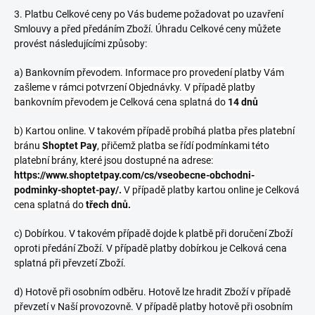
3. Platbu Celkové ceny po Vás budeme požadovat po uzavření
Smlouvy a před předáním Zboží. Úhradu Celkové ceny můžete
provést
následujícími
způsoby:
a) Bankovním př
evodem. Informace pro provedení platby Vám
zašleme v rámci potvrzení Objednávky. V případě platby
bankovním převodem je Celková cena splatná do
14 dnů
b) Kartou online. V takovém případě probíhá platba přes platební
bránu
Shoptet Pay
, přičemž platba se řídí podmínkami této
platební brány, které jsou dostupné na adrese:
https://www.shoptetpay.com/cs/vseobecne-obchodni-
podminky-shoptet-pay/.
V případě platby kartou online je Celková
cena splatná do
třech dnů.
c) Dobírkou.
V takovém případě dojde k platbě při doručení Zboží
oproti předání Zboží. V případě platby dobírkou je Celková cena
splatná při převzetí Zboží.
d) Hotově při osobním odběru. Hotově lze hradit Zboží v případě
převzetí v Naší provozovně. V případě platby hotově při osobním