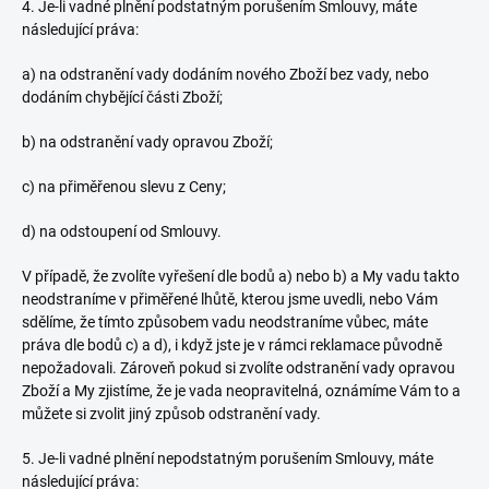
4. Je-li vadné plnění podstatným porušením Smlouvy, máte
následující práva:
a) na odstranění vady dodáním nového Zboží bez vady, nebo
dodáním chybějící části Zboží;
b) na odstranění vady opravou Zboží;
c) na přiměřenou slevu z Ceny;
d) na odstoupení od Smlouvy.
V případě, že zvolíte vyřešení dle bodů a) nebo b) a My vadu takto
neodstraníme v přiměřené lhůtě, kterou jsme uvedli, nebo Vám
sdělíme, že tímto způsobem vadu neodstraníme vůbec, máte
práva dle bodů c) a d), i když jste je v rámci reklamace původně
nepožadovali. Zároveň pokud si zvolíte odstranění vady opravou
Zboží a My zjistíme, že je vada neopravitelná, oznámíme Vám to a
můžete si zvolit jiný způsob odstranění vady.
5. Je-li vadné plnění nepodstatným porušením Smlouvy, máte
následující práva: