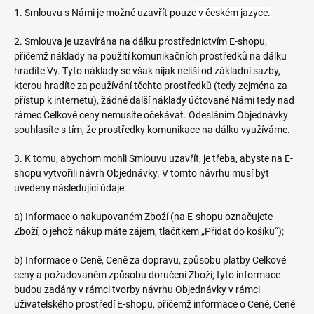
1. Smlouvu s Námi je možné uzavřít pouze
v českém jazyce.
2. Smlouva je uzavírána na dálku prostřednictvím E-shopu,
přičemž náklady na použití komunikačních prostředků na dálku
hradíte Vy. Tyto náklady se však nijak neliší od základní sazby,
kterou hradíte za používání těchto prostředků (tedy zejména za
přístup k internetu), žádné další náklady účtované Námi tedy nad
rámec Celkové ceny nemusíte očekávat. Odesláním Objednávky
souhlasíte s tím, že prostředky komunikace na dálku využíváme.
3. K tomu, abychom mohli Smlouvu uzavřít, je třeba, abyste na E-
shopu vytvořili návrh Objednávky. V tomto návrhu musí být
uvedeny následující údaje:
a) Informace o nakupovaném Zboží (na E-shopu označujete
Zboží, o jehož nákup máte zájem, tlačítkem „Přidat do košíku“);
b) Informace o Ceně, Ceně za dopravu, způsobu platby Celkové
ceny a požadovaném způsobu doručení Zboží; tyto informace
budou zadány v rámci tvorby návrhu Objednávky v rámci
uživatelského prostředí E-shopu, přičemž informace o Ceně, Ceně