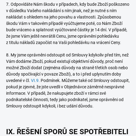
7. Odpovídáte Nám škodu v případech, kdy bude Zboží poškozeno
v důsledku Vašeho nakládání s ním jinak, než je nutné s ním
nakládat s ohledem na jeho povahu a vlastnosti. Způsobenou
škodu Vám v takovém případě vyúčtujeme poté, co Nám Zboží
bude vráceno a splatnost vyúčtované částky je 14 dní. V případě,
že jsme Vám ještě nevrátili Cenu, jsme oprávněni pohledávku
z titulu nákladů započíst na Vaši pohledávku na vrácení Ceny.
8. My jsme oprávněni odstoupit od Smlouvy kdykoliv před tím, než
Vám dodáme Zboží, pokud existují objektivní důvody, proč není
možné Zboží dodat (zejména důvody na straně třetích osob nebo
důvody spočívající v povaze Zboží), a to i před uplynutím doby
uvedené v čl.
VI.9.
Podmínek. Můžeme také od Smlouvy odstoupit,
pokud je zjevné, že jste uvedli v Objednávce záměrně nesprávné
informace. V případě, že nakupujete zboží v rámci své
podnikatelské činnosti, tedy jako podnikatel, jsme oprávněni od
Smlouvy odstoupit kdykoli, i bez udání důvodu.
IX. ŘEŠENÍ SPORŮ SE SPOTŘEBITELI