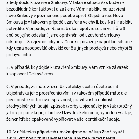
a tedy došlo k uzavření Smlouvy. V takové situaci Vás budeme
bezodkladně kontaktovat a zašleme Vám nabídku na uzavření
nové Smlouvy v pozměněné podobě oproti Objednávce. Nová
Smlouva je v takovém případě uzavřena ve chvíli, kdy Naši nabídku
potvrdíte. V případě, že Naši nabídku nepotvrdíte ani ve lhůtě 3
dnů od jejího odeslání, jsme oprávněni od uzavřené Smlouvy
odstoupit. Za zjevnou chybu v Ceně se považuje například situace,
kdy Cena neodpovídá obvyklé ceně u jiných prodejců nebo chybí či
přebývá cifra.
8. V případě, kdy dojde k uzavření Smlouvy, Vám vzniká závazek
k zaplacení Celkové ceny.
9. V případě, že máte zřízen Uživatelský účet, můžete učinit
Objednávku jeho prostřednictvím. I v takovém případě máte ale
povinnost zkontrolovat správnost, pravdivost a úplnost
předvyplněných údajů. Způsob tvorby Objednávky je však totožný,
jako v případě kupujícího bez Uživatelského účtu, výhodou však je,
že není třeba opakovaně vyplňovat Vaše identifikační údaje.
10. V některých případech umožňujeme na nákup Zboží využít
slevu. Pro poskytnutí slevy je třeba, abyste v rámci návrhu