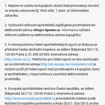
1. Nejsme ve vztahu ke kupujícím vázáni žádnými kodexy chování
ve smyslu ustanovení § 1826 odst. 1 písm. e) Občanského
zákoníku.
2. Vyřizování stížností spotřebitelů zajišťujeme prostřednictvím
elektronické adr
esy
info@e-kpower.cz
. Informa
ci o vyřízení
stížnosti zašleme na elektronickou adresu kupujícího.
3. K mimosoudnímu řešení spotřebitelských sporů ze Smlouvy je
příslušná Česká obchodní inspekce, se sídlem Štěpánská 567/15,
120 00 Praha 2, IČ: 000 20 869, internetová adresa:
http://www.coi.cz
. Platformu pro řešení sporů on-line nacházející
se na internetové adrese
http://ec.europa.eu/consumers/odr
je
možné využít při řešení sporů mezi prodávajícím a kupujícím, který
je spotřebitelem, z kupní smlouvy uzavřené elektronickými
prostředky.
4. Evropské spotřebitelské centrum Česká republika, se sídlem
Štěpánská 567/15, 120 00 Praha 2, internetová adresa:
http://www.evropskyspotrebitel.cz
je kontaktním místem podle
Nařízení Evropského parlamentu a Rady (EU) č. 524/2013 ze dne