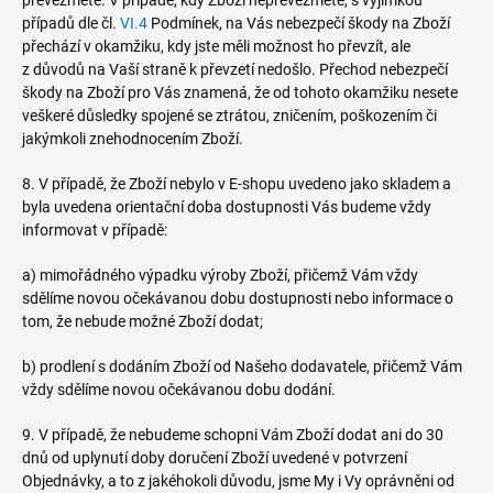
převezmete. V případě, kdy Zboží nepřevezmete, s výjimkou
případů dle čl.
VI.
4
Podmínek, na Vás nebezpečí škody na Zboží
přechází v okamžiku, kdy jste měli možnost ho převzít, ale
z důvodů na Vaší straně k převzetí nedošlo. Přechod nebezpečí
škody na Zboží pro Vás znamená, že od tohoto okamžiku nesete
veškeré důsledky spojené se ztrátou, zničením, poškozením či
jakýmkoli znehodnocením Zboží.
8. V případě, že Zboží nebylo v E-shopu uvedeno jako skladem a
byla uvedena orientační doba dostupnosti Vás budeme vždy
informovat v případě:
a) mimořádného výpadku výroby Zboží, přičemž Vám vždy
sdělíme novou očekávanou dobu dostupnosti nebo informace o
tom, že nebude možné Zboží dodat;
b) prodlení s dodáním Zboží od Našeho dodavatele, přičemž Vám
vždy sdělíme novou očekávanou dobu dodání.
9.
V případě, že nebudeme schopni Vám Zboží dodat ani do 30
dnů od uplynutí doby doručení Zboží uvedené v potvrzení
Objednávky, a to z jakéhokoli důvodu, jsme My i Vy oprávněni od