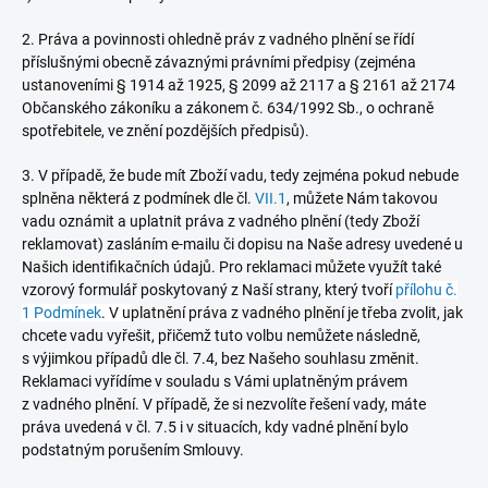
2. Práva a povinnosti ohledně práv z vadného plnění se řídí
příslušnými obecně závaznými právními předpisy (zejména
ustanoveními § 1914 až 1925, § 2099 až 2117 a § 2161 až 2174
Občanského zákoníku a zákonem č. 634/1992 Sb., o ochraně
spotřebitele, ve znění pozdějších předpisů).
3. V případě, že bude mít Zboží vadu, tedy zejména pokud nebude
splněna některá z podmínek dle čl.
VII.1
, můžete Nám takovou
vadu oznámit a uplatnit práva z vadného plnění (tedy Zboží
reklamovat) zasláním e-mailu či dopisu na Naše adresy uvedené u
Našich identifikačních údajů. Pro reklamaci můžete využít také
vzorový formulář poskytovaný z Naší strany, který tvo
ří
přílohu č.
1 Podmínek
. V u
platnění práva z vadného plnění je třeba zvolit, jak
chcete vadu vyřešit, přičemž tuto volbu nemůžete následně,
s výjimkou případů dle čl. 7.4, bez Našeho souhlasu změnit.
Reklamaci vyřídíme v souladu s Vámi uplatněným právem
z vadného plnění. V případě, že si nezvolíte řešení vady, máte
práva uvedená v čl. 7.5 i v situacích, kdy vadné plnění bylo
podstatným porušením Smlouvy.