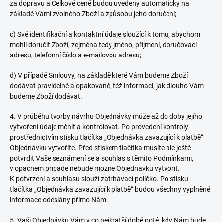
za dopravu a Celkové ceně budou uvedeny automaticky na
základě Vámi zvolného Zboží a způsobu jeho doručení;
c) Své identifikační a kontaktní údaje sloužící k tomu, abychom
mohli doručit Zboží, zejména tedy jméno, příjmení, doručovací
adresu, telefonní číslo a e-mailovou adresu;
d) V případě Smlouvy, na základě které Vám budeme Zboží
dodávat pravidelně a opakovaně, též informaci, jak dlouho Vám
budeme Zboží dodávat.
4. V průběhu tvorby návrhu Objednávky může až do doby jejího
vytvoření údaje měnit a kontrolovat. Po provedení kontroly
prostřednictvím stisku tlačítka „Objednávka zavazující k platbě“
Objednávku vytvoříte. Před stiskem tlačítka musíte ale ještě
potvrdit Vaše seznámení se a souhlas s těmito Podmínkami,
v opačném případě nebude možné Objednávku vytvořit.
K potvrzení a souhlasu slouží zatrhávací políčko. Po stisku
tlačítka „Objednávka zavazující k platbě“ budou všechny vyplněné
informace odeslány přímo Nám.
5. Vaši Objednávku Vám v co nejkratší době poté, kdy Nám bude