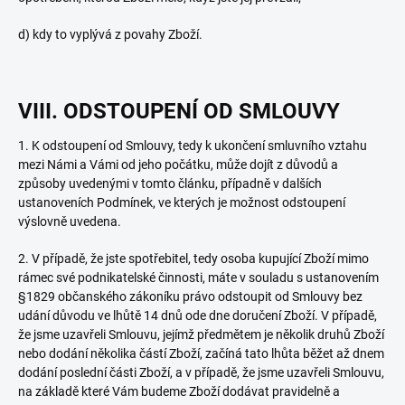
d) kdy to vyplývá z povahy Zboží.
VIII. ODSTOUPENÍ OD SMLOUVY
1. K odstoupení od Smlouvy, tedy k ukončení smluvního vztahu
mezi Námi a Vámi od jeho počátku, může dojít z důvodů a
způsoby uvedenými v tomto článku, případně v dalších
ustanoveních Podmínek, ve kterých je možnost odstoupení
výslovně uvedena.
2.
V případě, že jste spotřebitel, tedy osoba kupující Zboží mimo
rámec své podnikatelské činnosti, máte v souladu s ustanovením
§1829 občanského zákoníku právo odstoupit od Smlouvy bez
udání důvodu ve lhůtě 14 dnů ode dne doručení Zboží. V případě,
že jsme uzavřeli Smlouvu, jejímž předmětem je několik druhů Zboží
nebo dodání několika částí Zboží, začíná tato lhůta běžet až dnem
dodání poslední části Zboží, a v případě, že jsme uzavřeli Smlouvu,
na základě které Vám budeme Zboží dodávat pravidelně a