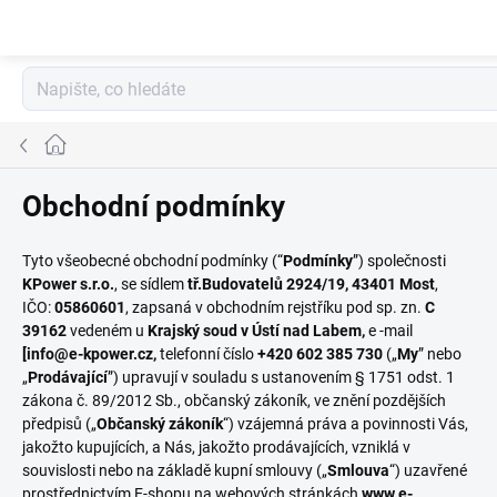
Přejít
na
obsah
Domů
Obchodní podmínky
Tyto všeobecné obchodní podmínky (“
Podmínky
”) společnosti
KPower s.r.o.
, se sídlem
tř.Budovatelů 2924/19, 43401 Most
,
IČO:
05860601
, zapsaná v obchodním rejstříku pod sp. zn.
C
39162
vedeném u
Krajský soud v Ústí nad Labem,
e -mail
[info@e-kpower.cz,
telefonní číslo
+420 602 385 730
(„
My
” nebo
„
Prodávající
”) upravují v souladu s ustanovením § 1751 odst. 1
zákona č. 89/2012 Sb., občanský zákoník, ve znění pozdějších
předpisů („
Občanský zákoník
“) vzájemná práva a povinnosti Vás,
jakožto kupujících, a Nás, jakožto prodávajících, vzniklá v
souvislosti nebo na základě kupní smlouvy („
Smlouva
“) uzavřené
prostřednictvím E-shopu na webových stránkách
www.e-