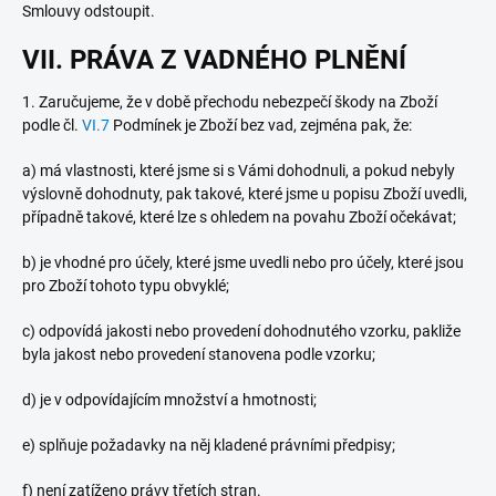
Smlouvy odstoupit.
VII. PRÁVA Z VADNÉHO PLNĚNÍ
1.
Zaručujeme, že v době přechodu nebezpečí škody na Zboží
podle čl.
VI.
7
Podmínek je Zboží bez vad, zejména pak, že:
a) má vlastnosti, které jsme si s Vámi dohodnuli, a pokud nebyly
výslovně dohodnuty, pak takové, které jsme u popisu Zboží uvedli,
případně takové, které lze s ohledem na povahu Zboží očekávat;
b) je vhodné pro účely, které jsme uvedli nebo pro účely, které jsou
pro Zboží tohoto typu obvyklé;
c) odpovídá jakosti nebo provedení dohodnutého vzorku, pakliže
byla jakost nebo provedení stanovena podle vzorku;
d) je v odpovídajícím množství a hmotnosti;
e) splňuje požadavky na něj kladené právními předpisy;
f) není zatíženo právy třetích stran.