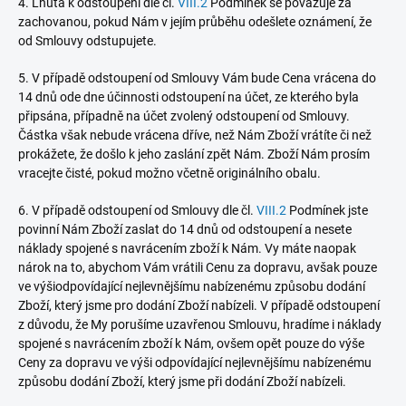
4. Lhůta k odstoupení dle čl.
VIII.2
Podmínek se považuje za
zachovanou, pokud Nám v jejím průběhu odešlete oznámení, že
od Smlouvy odstupujete.
5. V případě odstoupení od Smlouvy Vám bude Cena vrácena do
14 dnů ode dne účinnosti odstoupení na účet, ze kterého byla
připsána, případně na účet zvolený odstoupení od Smlouvy.
Částka však nebude vrácena dříve, než Nám Zboží vrátíte či než
prokážete, že došlo k jeho zaslání zpět Nám. Zboží Nám prosím
vracejte čisté, pokud možno včetně originálního obalu.
6. V případě odstoupení od Smlouvy dle čl.
VIII.2
Podmínek jste
povinní Nám Zboží zaslat do 14 dnů od odstoupení a nesete
náklady spojené s navrácením zboží k Nám. Vy máte naopak
nárok na to, abychom Vám vrátili Cenu za dopravu, avšak pouze
ve výši
odpovídající nejlevnějšímu nabízenému způsobu dodání
Zboží, který jsme pro dodání Zboží nabízeli. V případě odstoupení
z důvodu, že My porušíme uzavřenou Smlouvu, hradíme i náklady
spojené s navrácením zboží k Nám, ovšem opět pouze do výše
Ceny za dopravu ve výši
odpovídající nejlevnějšímu nabízenému
způsobu dodání Zboží, který jsme při dodání Zboží nabízeli.