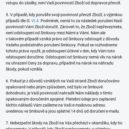
vstupu do zásilky, není Vaší povinností Zboží od dopravce převzít.
5. V případě, kdy porušíte svoji povinnost převzít Zboží, s výjimkou
případů dle čl.
VI.
4.
Podmínek, nemá to za následek porušení Naší
povinnosti Vám Zboží doručit. Zároveň to, že Zboží nepřevezmete,
není odstoupení od Smlouvy mezi Námi a Vámi. Nám ale
v takovém případě vzniká právo od Smlouvy odstoupit z důvodu
Vašeho podstatného porušení Smlouvy. Pokud se rozhodneme
tohoto práva využít, je odstoupení účinné v den, kdy Vám toto
odstoupení doručíme. Odstoupení od Smlouvy nemá vliv na nárok
na uhrazení Ceny za dopravu, případně na nárok na náhradu
škody, pokud vznikla.
6. Pokud je z důvodů vzniklých na Vaší straně Zboží doručováno
opakovaně nebo jiným způsobem, než bylo ve Smlouvě
dohodnuto, je Vaší povinností nahradit Nám náklady s tímto
opakovaným doručením spojené. Platební údaje pro zaplacení
těchto nákladů Vám zašleme na Vaši e-mailovou adresu
uvedenou ve Smlouvě a jsou splatné 14 dnů od doručení e-mailu.
7.
Nebezpeční škody na Zboží na Vás přechází v okamžiku, kdy ho