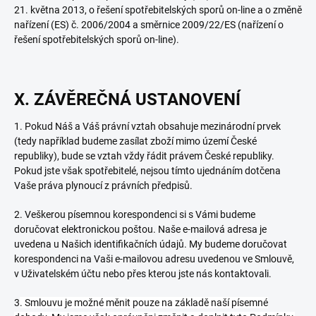
21. května 2013, o řešení spotřebitelských sporů on-line a o změně
nařízení (ES) č. 2006/2004 a směrnice 2009/22/ES (nařízení o
řešení spotřebitelských sporů on-line).
X. ZÁVĚREČNÁ USTANOVENÍ
1. Pokud Náš a Váš právní vztah obsahuje mezinárodní prvek
(tedy například budeme zasílat zboží mimo území České
republiky), bude se vztah vždy řádit právem České republiky.
Pokud jste však spotřebitelé, nejsou tímto ujednáním dotčena
Vaše práva plynoucí z právních předpisů.
2. Veškerou písemnou korespondenci si s Vámi budeme
doručovat elektronickou poštou. Naše e-mailová adresa je
uvedena u Našich identifikačních údajů. My budeme doručovat
korespondenci na Vaši e-mailovou adresu uvedenou ve Smlouvě,
v Uživatelském účtu nebo přes kterou jste nás kontaktovali.
3
. Smlouvu je možné měnit pouze na základě naší písemné