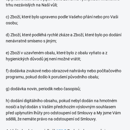
trhu nezávislých na Naší vůli;
c) Zboží, které bylo upraveno podle Vašeho přání nebo pro Vaši
osobu;
d) Zboží, které podléhá rychlé zkáze a Zboží, které bylo po dodání
nenávratně smíseno s jiným;
e) Zboží v uzavřeném obalu, které bylo z obalu vyňato a z
hygienických důvodů jej není možné vrátit;
f) dodávka zvukové nebo obrazové nahrávky nebo počítačového
programu, pokud došlo k porušení původního obalu;
g) dodávka novin, periodik nebo časopisů;
h) dodání digitálního obsahu, pokud nebyl dodán na hmotném
nosiči a byl dodán s Vaším předchozím výslovným souhlasem
před uplynutím lhůty pro odstoupení od Smlouvy a My jsme Vám
sdělili, že nemáte právo na odstoupení od Smlouvy.