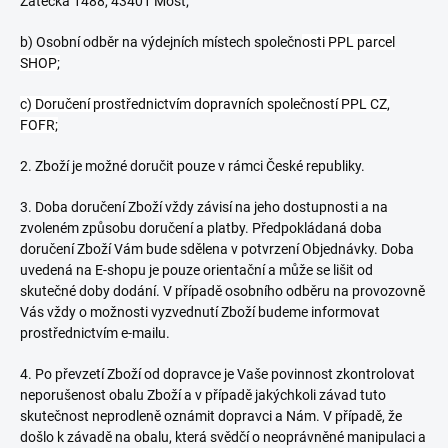
Žatecká 1488, 43401 Most;
b) Osobní odběr na výdejních místech společn
osti PPL parcel
SHOP;
c) Doručení prostřednictvím dopravních společností PPL CZ,
FOFR;
2. Zboží je možné doručit pouze v rámci České republiky.
3. Doba doručení Zboží vždy závisí na jeho dostupnosti a na
zvoleném způsobu doručení a platby. Předpokládaná doba
doručení Zboží Vám bude sdělena v potvrzení Objednávky. Doba
uvedená na E-shopu je pouze orientační a může se lišit od
skutečné doby dodání. V případě osobního odběru na provozovně
Vás vždy o možnosti vyzvednutí Zboží budeme informovat
prostřednictvím e-mailu.
4.
Po převzetí Zboží od dopravce je Vaše povinnost zkontrolovat
neporušenost obalu Zboží a v případě jakýchkoli závad tuto
skutečnost neprodleně oznámit dopravci a Nám. V případě, že
došlo k závadě na obalu, která svědčí o neoprávněné manipulaci a