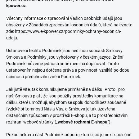
kpower.cz
.
Všechny informace o zpracování
Vašich osobních údajů jsou
obsaženy v Zásadách zpracování osobních údajů, která naleznete
zde: https://www.e-kpower.cz/podminky-ochrany-osobnich-
udaju
.
Ustanovení těchto Podmínek jsou nedílnou součástí Smlouvy.
Smlouva a Podmínky jsou vyhotoveny v českém jazyce. Znění
Podmínek můžeme jednostranně měnit či doplňovat. Tímto
ustanovením nejsou dotčena práva a povinnosti vzniklá po dobu
účinnosti předchozího znění Podmínek.
Jak jistě víte, tak komunikujeme primárně na dálku. Proto i pro
naši Smlouvu platí, že jsou použity prostředky komunikace na
dálku, které umožňují, abychom se spolu dohodli bez současné
fyzické přítomnosti Nás a Vás, a Smlouva je tak uzavřena
distančním způsobem v prostředí E-shopu, a to prostřednictvím
rozhraní webové stránky („
webové rozhraní E-shopu
“).
Pokud některá část Podmínek odporuje tomu, co jsme si společně