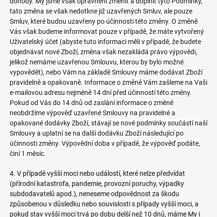
dohody. My jsme však oprávněni změnit a doplnit tyto Podmínky,
tato změna se však nedotkne již uzavřených Smluv, ale pouze
Smluv, které budou uzavřeny po účinnosti této změny. O změně
Vás však budeme informovat pouze v případě, že máte vytvořený
Uživatelský účet (abyste tuto informaci měli v případě, že budete
objednávat nové Zboží, změna však nezakládá právo výpovědi,
jelikož nemáme uzavřenou Smlouvu, kterou by bylo možné
vypovědět), nebo Vám na základě Smlouvy máme dodávat Zboží
pravidelně a opakovaně. Informace o změně Vám zašleme na Vaši
e-mailovou adresu nejméně 14 dní před účinností této změny.
Pokud od Vás do 14 dnů od zaslání informace o změně
neobdržíme výpověď uzavřené Smlouvy na pravidelné a
opakované dodávky Zboží, stávají se nové podmínky součástí naší
Smlouvy a uplatní se na další dodávku Zboží následující po
účinnosti změny. Výpovědní doba v případě, že výpověď podáte,
činí 1 měsíc.
4. V případě vyšší moci nebo událostí, které nelze předvídat
(přírodní katastrofa, pandemie, provozní poruchy, výpadky
subdodavatelů apod.), neneseme odpovědnost za škodu
způsobenou v důsledku nebo souvislosti s případy vyšší moci, a
pokud stav vyšší moci trvá po dobu delší než 10 dnů, máme My i