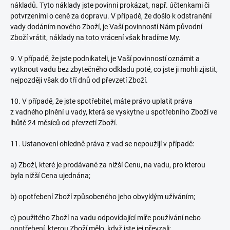
nákladů. Tyto náklady jste povinni prokázat, např. účtenkami či
potvrzeními o ceně za dopravu. V případě, že došlo k odstranění
vady dodáním nového Zboží, je Vaší povinností Nám původní
Zboží vrátit, náklady na toto vrácení však hradíme My.
9. V případě, že jste podnikateli, je Vaší povinností oznámit a
vytknout vadu bez zbytečného odkladu poté, co jste ji mohli zjistit,
nejpozději však do tří dnů od převzetí Zboží.
10. V případě, že jste spotřebitel, máte právo uplatit práva
z vadného plnění u vady, která se vyskytne u spotřebního Zboží ve
lhůtě 24 měsíců od převzetí Zboží.
11. Ustanovení ohledně práva z vad se nepoužijí v případě:
a) Zboží, které je prodávané za nižší Cenu, na vadu, pro kterou
byla nižší Cena ujednána;
b) opotřebení Zboží způsobeného jeho obvyklým užíváním;
c) použitého Zboží na vadu odpovídající míře používání nebo
opotřebení, kterou Zboží mělo, když jste jej převzali;