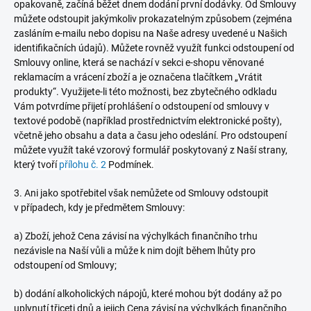
opakovaně, začíná běžet dnem dodání první dodávky. Od Smlouvy
můžete odstoupit jakýmkoliv prokazatelným způsobem (zejména
zasláním e-mailu nebo dopisu na Naše adresy uvedené u Našich
identifikačních údajů). Můžete rovněž využít funkci odstoupení od
Smlouvy online, která se nachází v sekci e-shopu věnované
reklamacím a vrácení zboží a je označena tlačítkem „Vrátit
produkty“. Využijete-li této možnosti, bez zbytečného odkladu
Vám potvrdíme přijetí prohlášení o odstoupení od smlouvy v
textové podobě (například prostřednictvím elektronické pošty),
včetně jeho obsahu a data a času jeho odeslání. Pro odstoupení
můžete využít také vzorový formulář poskytovaný z Naší strany,
který
tvoří
přílohu č. 2
Podmínek.
3. Ani jako spotřebitel však nemůžete od Smlouvy odstoupit
v případech, kdy je předmětem Smlouvy:
a) Zboží, jehož Cena závisí na výchylkách finančního trhu
nezávisle na Naší vůli a může k nim dojít během lhůty pro
odstoupení od Smlouvy;
b) dodání alkoholických nápojů, které mohou být dodány až po
uplynutí třiceti dnů a jejich Cena závisí na výchylkách finančního