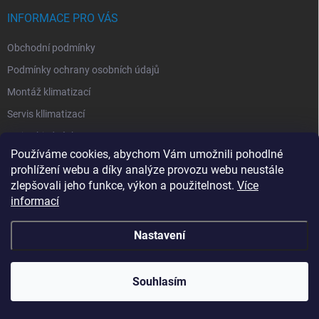
t
í
INFORMACE PRO VÁS
Obchodní podmínky
Podmínky ochrany osobních údajů
Montáž klimatizací
Servis kllimatizací
Moje objednávka
Používáme cookies, abychom Vám umožnili pohodlné
prohlížení webu a díky analýze provozu webu neustále
zlepšovali jeho funkce, výkon a použitelnost.
Více
informací
Copyright 2026
e-kpower.cz
. Všechna práva vyhrazena.
Vytvořil Shoptet
Nastavení
Souhlasím