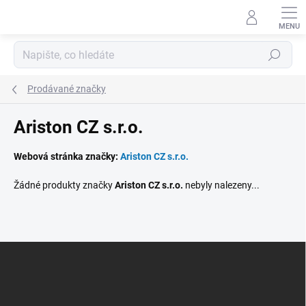
Přejít
na
obsah
Hledat
Prodávané značky
Ariston CZ s.r.o.
Webová stránka značky:
Ariston CZ s.r.o.
Žádné produkty značky
Ariston CZ s.r.o.
nebyly nalezeny...
Z
á
p
a