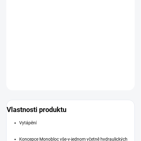
TEPELNÁ ČERPADLA NAVRHUJEME NA MÍRU DO KAŽDÉ
DOMÁCNOSTI
CENA JE POUZE ORIENTAČNÍ-RŮZNÉ VARIANTY
PRODUKTU
BEZ ZAMĚŘENÍ NELZE TEPELNÉ ČERPADLO OBJEDNAT
OJBEDNÁVKA ZAMĚŘENÍ ZDE:
https://www.e-
kpower.cz/kontakty/
DETAILNÍ INFORMACE
ZEPTAT SE
Vlastnosti produktu
Vytápění
Koncepce Monobloc vše-v-jednom včetně hydraulických