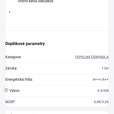
vnitřní klima odkudkoli
Doplňkové parametry
Kategorie
:
TEPELNÁ ČERPADLA
Záruka
:
7 let
Energetická třída
:
A+++/A++
?
Výkon
:
4-8 KW
SCOP
:
4,48/3,26