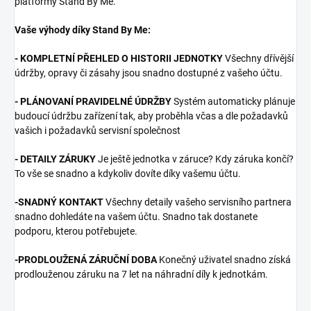
platformy Stand By Me.
Vaše výhody díky Stand By Me:
- KOMPLETNÍ PŘEHLED O HISTORII JEDNOTKY
Všechny dřívější
údržby, opravy či zásahy jsou snadno dostupné z vašeho účtu.
- PLÁNOVANÍ PRAVIDELNÉ ÚDRŽBY
Systém automaticky plánuje
budoucí údržbu zařízení tak, aby proběhla včas a dle požadavků
vašich i požadavků servisní společnost
- DETAILY ZÁRUKY
Je ještě jednotka v záruce? Kdy záruka končí?
To vše se snadno a kdykoliv dovíte díky vašemu účtu.
-SNADNÝ KONTAKT
Všechny detaily vašeho servisního partnera
snadno dohledáte na vašem účtu. Snadno tak dostanete
podporu, kterou potřebujete.
-PRODLOUŽENÁ ZÁRUČNÍ DOBA
Konečný uživatel snadno získá
prodlouženou záruku na 7 let na náhradní díly k jednotkám.