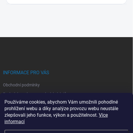
Z
á
p
a
t
í
INFORMACE PRO VÁS
Obchodní podmínky
Podmínky ochrany osobních údajů
Používáme cookies, abychom Vám umožnili pohodlné
Montáž klimatizací
prohlížení webu a díky analýze provozu webu neustále
Servis kllimatizací
zlepšovali jeho funkce, výkon a použitelnost.
Více
informací
Moje objednávka