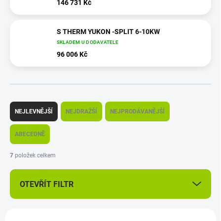
146 731 Kč
S THERM YUKON -SPLIT 6-10KW
SKLADEM U DODAVATELE
96 006 Kč
Ř
a
NEJLEVNĚJŠÍ
NEJDRAŽŠÍ
NEJPRODÁVANĚJŠÍ
z
e
ABECEDNĚ
n
í
7
položek celkem
p
r
OTEVŘÍT FILTR
o
d
u
V
k