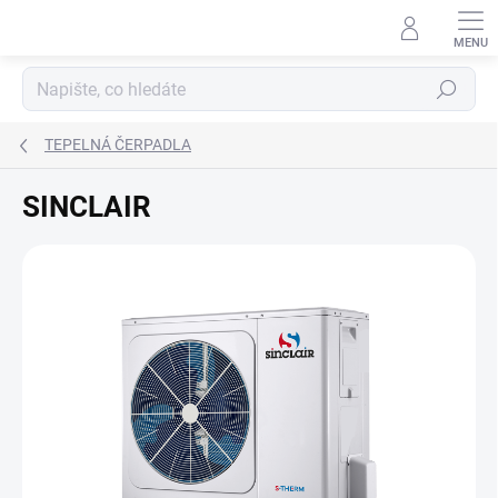
Přejít
na
obsah
Hledat
TEPELNÁ ČERPADLA
SINCLAIR