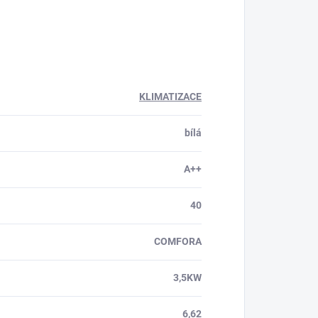
KLIMATIZACE
bílá
A++
40
COMFORA
3,5KW
6,62