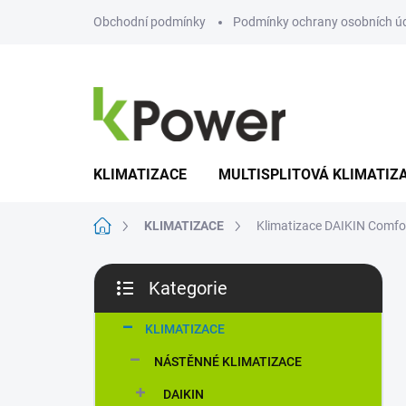
Přejít
Obchodní podmínky
Podmínky ochrany osobních ú
na
obsah
KLIMATIZACE
MULTISPLITOVÁ KLIMATIZ
Domů
KLIMATIZACE
Klimatizace DAIKIN Comfo
P
Kategorie
o
Přeskočit
s
kategorie
t
KLIMATIZACE
r
NÁSTĚNNÉ KLIMATIZACE
a
n
DAIKIN