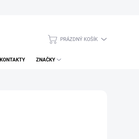
PRÁZDNÝ KOŠÍK
NÁKUPNÍ
KOŠÍK
KONTAKTY
ZNAČKY
d
32 724 Kč