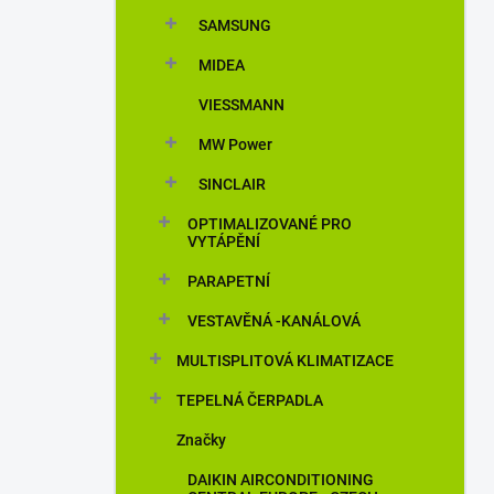
n
SAMSUNG
í
p
MIDEA
a
n
VIESSMANN
e
MW Power
l
SINCLAIR
OPTIMALIZOVANÉ PRO
VYTÁPĚNÍ
PARAPETNÍ
VESTAVĚNÁ -KANÁLOVÁ
MULTISPLITOVÁ KLIMATIZACE
TEPELNÁ ČERPADLA
Značky
DAIKIN AIRCONDITIONING