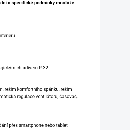
dní a specifické podmínky montáže
nteriéru
logickým chladivem R-32
im, režim komfortního spánku, režim
matická regulace ventilátoru, časovač,
dání přes smartphone nebo tablet