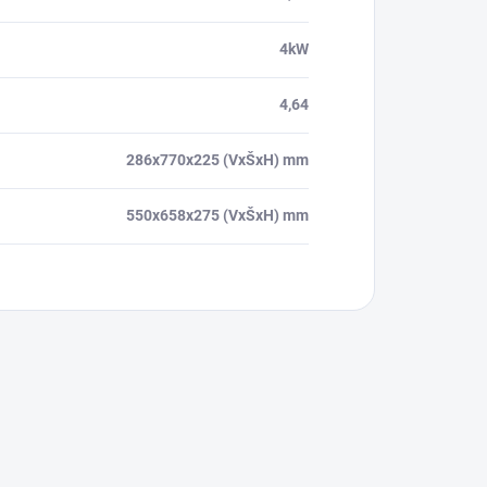
4kW
4,64
286x770x225 (VxŠxH) mm
550x658x275 (VxŠxH) mm