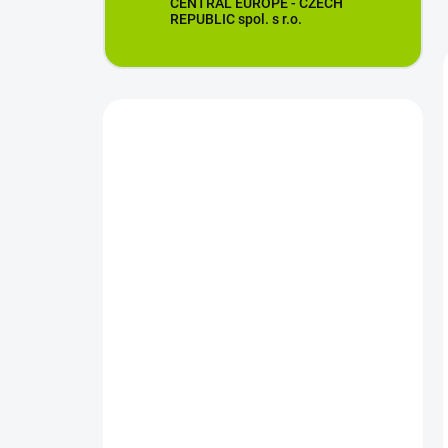
CENTRAL EUROPE - CZECH
REPUBLIC spol. s r.o.