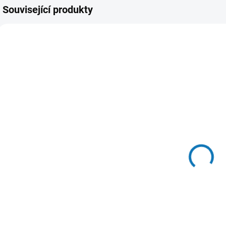
Související produkty
SKLADEM U
SKLADEM U
DODAVATELE
DODAVATELE
SINCLAIR ASP
Klimatizace
1+1 3,5 KW
DAIKIN Stylish
Silver 1+1 5
34 359 Kč
od
kW R32
99 369 Kč
od
Detail
Detail
Klimatizace Sinclair
s vnitřní jednotkou
Nástěnná
ASP. V případě
klimatizace od