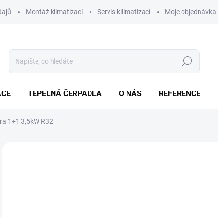
dajů
Montáž klimatizací
Servis kllimatizací
Moje objednávka
Hledat
ACE
TEPELNÁ ČERPADLA
O NÁS
REFERENCE
ra 1+1 3,5kW R32
Neohodnoceno
Podrobnosti hodnocení
ZNAČKA:
DAIKIN AIRCONDITIONING CENTRAL EUROPE - CZECH REPUBLIC SPOL. S R.O.
AKCE
o