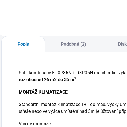
zakoupení varianty
značky Daikin
s montáží Vás
vnitřní jednotka
budeme do 3
Stylish silver. V
pracovních dnů
případě zakoupení
kontaktovat
varianty s montáží
ohledně termínu
Vás budeme do 3
instalace.
pracovních dnů
Popis
Podobné (2)
Dis
kontaktovat
ohledně termínu
instalace.
Split kombinace FTXP35N + RXP35N má chladící výkon
2
rozlohou od 26 m2 do 35 m
.
MONTÁŽ KLIMATIZACE
Standartní montáž klimatizace 1+1 do max. výšky um
střeše nebo ve výšce umístění nad 3m je účtování přípl
V ceně montáže