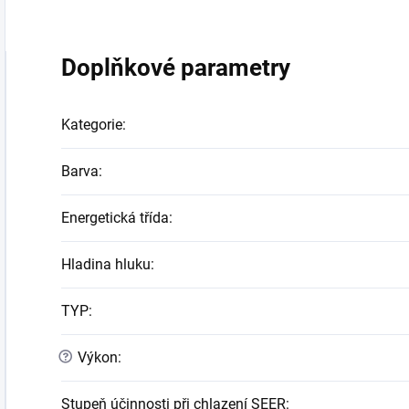
Doplňkové parametry
Kategorie
:
Barva
:
Energetická třída
:
Hladina hluku
:
TYP
:
?
Výkon
:
Stupeň účinnosti při chlazení SEER
: