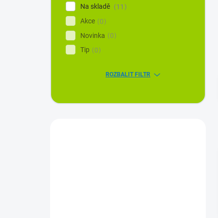
Na skladě
11
Akce
0
Novinka
0
Tip
0
ROZBALIT FILTR