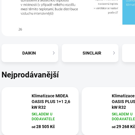
DAIKIN
SINCLAIR
Nejprodávanější
Klimatizace MIDEA
Klimatizac
OASIS PLUS 1+1 2,6
OASIS PLUS
kW R32
kW R32
SKLADEM U
SKLADEM U
DODAVATELE
DODAVATEL
28 505 Kč
29 268 Kč
od
od