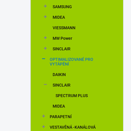
n
SAMSUNG
í
p
MIDEA
a
n
VIESSMANN
e
MW Power
l
SINCLAIR
OPTIMALIZOVANÉ PRO
VYTÁPĚNÍ
DAIKIN
SINCLAIR
SPECTRUM PLUS
MIDEA
PARAPETNÍ
VESTAVĚNÁ -KANÁLOVÁ