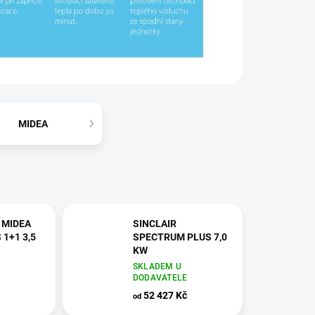
MIDEA
e MIDEA
SINCLAIR
 1+1 3,5
SPECTRUM PLUS 7,0
KW
SKLADEM U
E
DODAVATELE
52 427 Kč
od