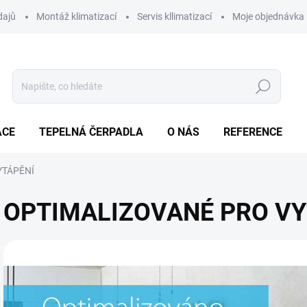
dajů
Montáž klimatizací
Servis kllimatizací
Moje objednávka
Hledat
ACE
TEPELNÁ ČERPADLA
O NÁS
REFERENCE
YTÁPĚNÍ
OPTIMALIZOVANÉ PRO VY