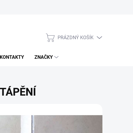
PRÁZDNÝ KOŠÍK
NÁKUPNÍ
KOŠÍK
KONTAKTY
ZNAČKY
TÁPĚNÍ