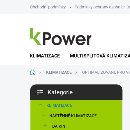
Přejít
Obchodní podmínky
Podmínky ochrany osobních ú
na
obsah
KLIMATIZACE
MULTISPLITOVÁ KLIMATIZ
Domů
KLIMATIZACE
OPTIMALIZOVANÉ PRO V
P
Kategorie
o
Přeskočit
s
kategorie
t
KLIMATIZACE
r
NÁSTĚNNÉ KLIMATIZACE
a
n
DAIKIN