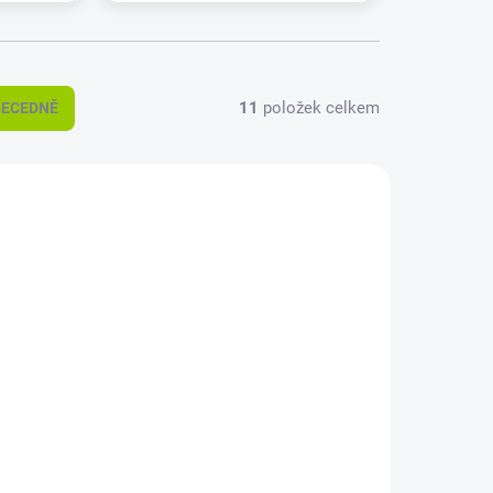
11
položek celkem
BECEDNĚ
AVATELE
SKLADEM U DODAVATELE
EA
SINCLAIR SPECTRUM
3,5
PLUS 2,7 KW