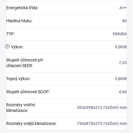
Energetická třída
:
A++
Hladina hluku
:
46
TYP
:
EMURA
?
Výkon
:
5,0KW
Stupeň účinnosti při
7,33
chlazení SEER
:
Topný výkon
:
5,8KW
Stupeň účinnosti SCOP
:
4,60
Rozměry vnitřní
303x998x212 (VxŠxH) mm
klimatizace
:
Rozměry vnější klimatizace
:
734x870x373 (VxŠxH) mm