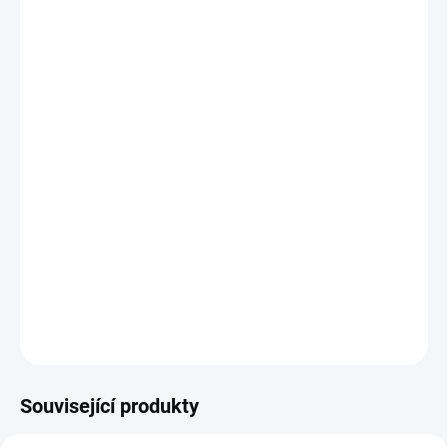
VARIANTA
MOŽNOSTI DORUČENÍ
−
+
Přidat do košíku
Nástěnná klimatizace od firmy Daikin vnitřní jednotka Emura
Black.
V případě zakoupení varianty s montáží Vás budeme do 3
pracovních dnů kontaktovat ohledně termínu instalace.
DETAILNÍ INFORMACE
ZEPTAT SE
Související produkty