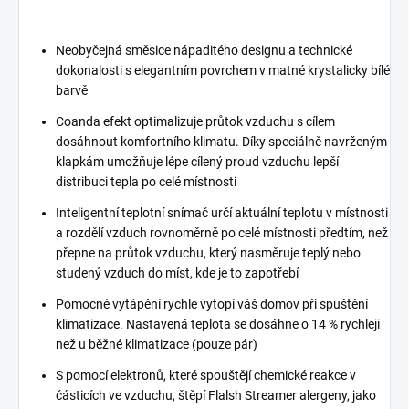
Neobyčejná směsice nápaditého designu a technické
dokonalosti s elegantním povrchem v matné krystalicky bílé
barvě
Coanda efekt optimalizuje průtok vzduchu s cílem
dosáhnout komfortního klimatu. Díky speciálně navrženým
klapkám umožňuje lépe cílený proud vzduchu lepší
distribuci tepla po celé místnosti
Inteligentní teplotní snímač určí aktuální teplotu v místnosti
a rozdělí vzduch rovnoměrně po celé místnosti předtím, než
přepne na průtok vzduchu, který nasměruje teplý nebo
studený vzduch do míst, kde je to zapotřebí
Pomocné vytápění rychle vytopí váš domov při spuštění
klimatizace. Nastavená teplota se dosáhne o 14 % rychleji
než u běžné klimatizace (pouze pár)
S pomocí elektronů, které spouštějí chemické reakce v
částicích ve vzduchu, štěpí Flalsh Streamer alergeny, jako