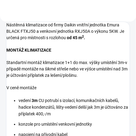
Nástěnná klimatizace od firmy Daikin vnitřní jednotka Emura
BLACK FTXJ50 a venkovní jednotka RXJ50A o výkonu 5KW. Je
2
určená
pro místnosti s rozlohou
od 45 m
.
MONTÁŽ KLIMATIZACE
Standartní montáž klimatizace 1+1 do max. výšky umístění 3m-v
případě montáže na šikmé střeše nebo ve výšce umístění nad 3m
je účtování příplatek za lešení/plošinu.
V ceně montáže
vedení
3m
CU potrubí s izolací, komunikačních kabelů,
hadice kondenzátů, lišty-vedení delší jak 3m je účtováno za
příplatek 400,-/m
konzole pro umístění venkovní jednotky
napojení na přívodní kabel