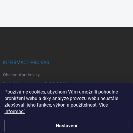
Z
á
p
a
t
í
INFORMACE PRO VÁS
Obchodní podmínky
Podmínky ochrany osobních údajů
Používáme cookies, abychom Vám umožnili pohodlné
Montáž klimatizací
prohlížení webu a díky analýze provozu webu neustále
Servis kllimatizací
zlepšovali jeho funkce, výkon a použitelnost.
Více
informací
Moje objednávka
Nastavení