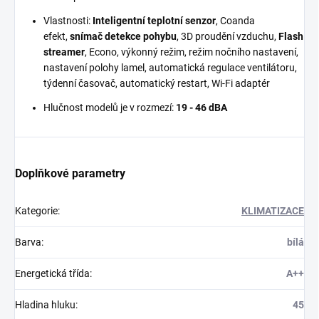
Vlastnosti:
Inteligentní teplotní senzor
, Coanda
efekt,
snímač detekce pohybu
, 3D proudění vzduchu,
Flash
streamer
, Econo, výkonný režim, režim nočního nastavení,
nastavení polohy lamel, automatická regulace ventilátoru,
týdenní časovač, automatický restart, Wi-Fi adaptér
Hlučnost modelů je v rozmezí:
19 - 46 dBA
Doplňkové parametry
Kategorie
:
KLIMATIZACE
Barva
:
bílá
Energetická třída
:
A++
Hladina hluku
:
45