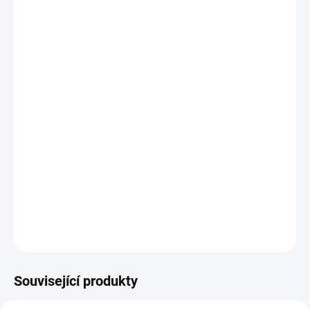
VARIANTA
MOŽNOSTI DORUČENÍ
−
+
Přidat do košíku
Nástěnná klimatizace od značky Daikin vnitřní jednotka Stylish
white.
V případě zakoupení varianty s montáží Vás budeme do 3
pracovních dnů kontaktovat ohledně termínu instalace.
DETAILNÍ INFORMACE
ZEPTAT SE
Související produkty