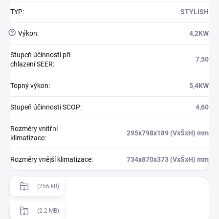
TYP
:
STYLISH
?
Výkon
:
4,2KW
Stupeň účinnosti při
7,50
chlazení SEER
:
Topný výkon
:
5,4KW
Stupeň účinnosti SCOP
:
4,60
Rozměry vnitřní
295x798x189 (VxŠxH) mm
klimatizace
:
Rozměry vnější klimatizace
:
734x870x373 (VxŠxH) mm
(256 kB)
(2.2 MB)