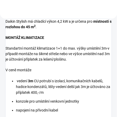
Daikin Stylish má chladící výkon 4,2 kW a je určena pro
místnosti s
2
rozlohou do 45 m
.
MONTÁŽ KLIMATIZACE
Standartní montáž klimatizace 1+1 do max. výšky umístění 3m-v
případě montáže na šikmé střeše nebo ve výšce umístění nad 3m
je účtování příplatek za lešení/plošinu.
V ceně montáže
vedení
3m
CU potrubí s izolací, komunikačních kabelů,
hadice kondenzátů, lišty-vedení delší jak 3m je účtováno za
příplatek 400,-/m
konzole pro umístění venkovní jednotky
napojení na přívodní kabel