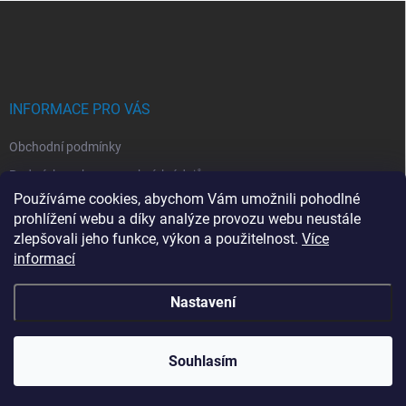
Z
á
p
a
t
í
INFORMACE PRO VÁS
Obchodní podmínky
Podmínky ochrany osobních údajů
Používáme cookies, abychom Vám umožnili pohodlné
Montáž klimatizací
prohlížení webu a díky analýze provozu webu neustále
Servis kllimatizací
zlepšovali jeho funkce, výkon a použitelnost.
Více
informací
Moje objednávka
Nastavení
Copyright 2026
e-kpower.cz
. Všechna práva vyhrazena.
Souhlasím
Vytvořil Shoptet