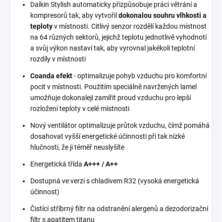
Daikin Stylish automaticky přizpůsobuje práci větrání a
kompresorů tak, aby vytvořil
dokonalou souhru vlhkosti a
teploty
v místnosti. Citlivý senzor rozdělí každou místnost
na 64 různých sektorů, jejichž teplotu jednotlivě vyhodnotí
a svůj výkon nastaví tak, aby vyrovnal jakékoli teplotní
rozdíly v místnosti
Coanda efekt
- optimalizuje pohyb vzduchu pro komfortní
pocit v místnosti. Použitím speciálně navržených lamel
umožňuje dokonaleji zamířit proud vzduchu pro lepší
rozložení teploty v celé místnosti
Nový ventilátor optimalizuje průtok vzduchu, čímž pomáhá
dosahovat vyšší energetické účinnosti při tak nízké
hlučnosti, že ji téměř neuslyšíte
Energetická třída
A+++ / A++
Dostupná ve verzi s chladivem R32 (vysoká energetická
účinnost)
Čistící stříbrný filtr na odstranění alergenů a dezodorizační
filtr s apatitem titanu