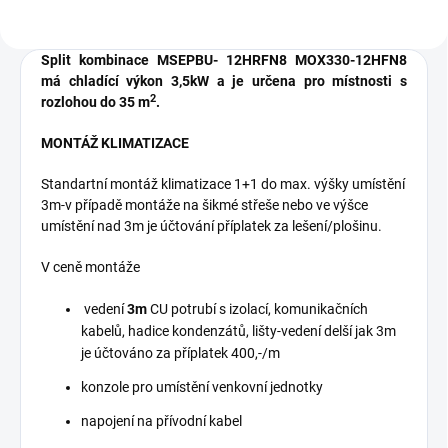
Split kombinace MSEPBU- 12HRFN8 MOX330-12HFN8
má chladící výkon 3,5kW a je určena pro
místnosti s
2
rozlohou do 35 m
.
MONTÁŽ KLIMATIZACE
Standartní montáž klimatizace 1+1 do max. výšky umístění
3m-v případě montáže na šikmé střeše nebo ve výšce
umístění nad 3m je účtování příplatek za lešení/plošinu.
V ceně montáže
vedení
3m
CU potrubí s izolací, komunikačních
kabelů, hadice kondenzátů, lišty-vedení delší jak 3m
je účtováno za příplatek 400,-/m
konzole pro umístění venkovní jednotky
napojení na přívodní kabel