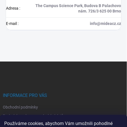
The Campus Science Park, Budova B Palachovo
Adresa
:
nám. 726/3 625 00 Brno
E-mail
:
info@mideacz.cz
Z
á
p
a
t
í
INFORMACE PRO VÁS
Obchodní podmínky
Podmínky ochrany osobních údajů
Používáme cookies, abychom Vám umožnili pohodlné
Montáž klimatizací