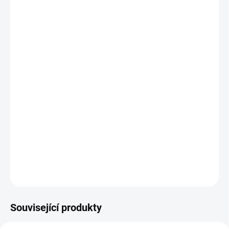
VARIANTA
MOŽNOSTI DORUČENÍ
−
+
Přidat do košíku
Nástěnná klimatizace od firmy MIDEA vnitřní jednotka ALL EASY
PRO
Při zakoupení varianty s montáží Vás budeme do 3 pracovních
dnů kontaktovat ohledně termínu instalace.
DETAILNÍ INFORMACE
ZEPTAT SE
Související produkty