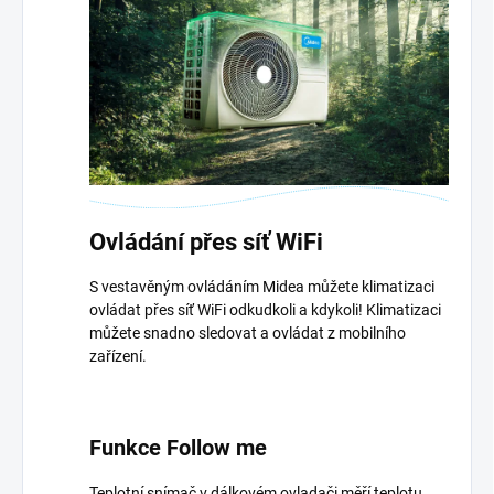
Ovládání přes síť WiFi
S vestavěným ovládáním Midea můžete klimatizaci
ovládat přes síť WiFi odkudkoli a kdykoli! Klimatizaci
můžete snadno sledovat a ovládat z mobilního
zařízení.
Funkce Follow me
Teplotní snímač v dálkovém ovladači měří teplotu