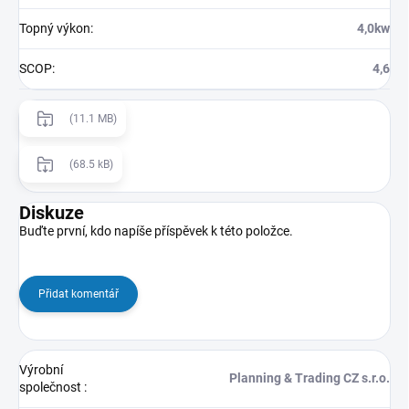
Topný výkon
:
4,0kw
SCOP
:
4,6
(11.1 MB)
(68.5 kB)
Diskuze
Buďte první, kdo napíše příspěvek k této položce.
Přidat komentář
Výrobní
Planning & Trading CZ s.r.o.
společnost
: