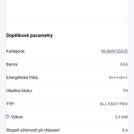
Doplňkové parametry
Kategorie
:
KLIMATIZACE
Barva
:
bílá
Energetická třída
:
A+++/A++
Hladina hluku
:
59
TYP
:
ALL EASY PRO
?
Výkon
:
3,5 KW
Stupeň účinnosti při chlazení
:
8,6