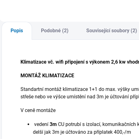
BREEZELESS+ Při
poznámky k
zakoupení varianty
objednávce. V
s montáží Vás
případě zakoupení
budeme do 3
varianty s montáží
pracovních dnů
Vás budeme do 3
Popis
Podobné (2)
Související soubory (2)
kontaktovat
pracovních dnů
ohledně termínu
kontaktovat...
instalace.
Klimatizace vč. wifi připojení s výkonem 2,6 kw vhod
MONTÁŽ KLIMATIZACE
Standartní montáž klimatizace 1+1 do max. výšky um
střeše nebo ve výšce umístění nad 3m je účtování přípl
V ceně montáže
vedení
3m
CU potrubí s izolací, komunikačních k
delší jak 3m je účtováno za příplatek 400,-/m