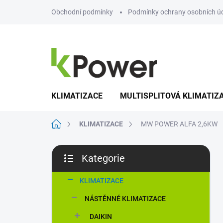
Přejít
Obchodní podmínky
Podmínky ochrany osobních ú
na
obsah
KLIMATIZACE
MULTISPLITOVÁ KLIMATIZ
Domů
KLIMATIZACE
MW POWER ALFA 2,6KW
P
Kategorie
o
Přeskočit
s
kategorie
t
KLIMATIZACE
r
NÁSTĚNNÉ KLIMATIZACE
a
n
DAIKIN