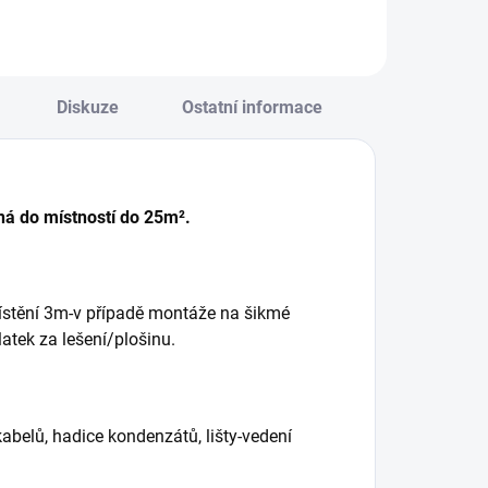
Diskuze
Ostatní informace
ná do místností do 25
m².
ístění 3m-v případě montáže na šikmé
atek za lešení/plošinu.
abelů, hadice kondenzátů, lišty-vedení