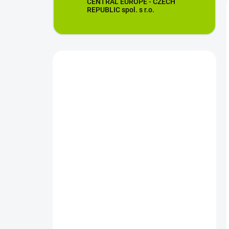
CENTRAL EUROPE - CZECH
REPUBLIC spol. s r.o.