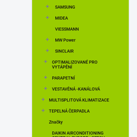
n
SAMSUNG
í
p
MIDEA
a
n
VIESSMANN
e
MW Power
l
SINCLAIR
OPTIMALIZOVANÉ PRO
VYTÁPĚNÍ
PARAPETNÍ
VESTAVĚNÁ -KANÁLOVÁ
MULTISPLITOVÁ KLIMATIZACE
TEPELNÁ ČERPADLA
Značky
DAIKIN AIRCONDITIONING