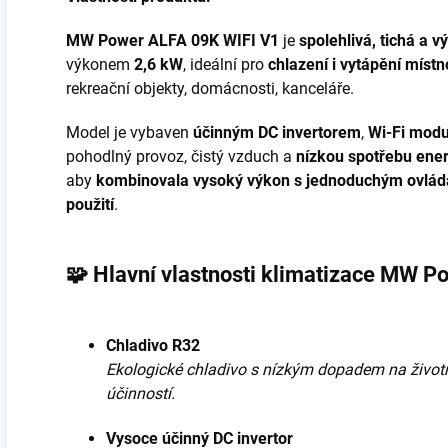
MW Power ALFA 09K WIFI V1
je
spolehlivá, tichá a 
výkonem
2,6 kW
, ideální pro
chlazení i vytápění místn
rekreační objekty, domácnosti, kanceláře.
Model je vybaven
účinným DC invertorem
,
Wi-Fi mod
pohodlný provoz, čistý vzduch a
nízkou spotřebu ene
aby
kombinovala vysoký výkon s jednoduchým ovlá
použití
.
🧩 Hlavní vlastnosti klimatizace MW 
Chladivo R32
Ekologické chladivo s nízkým dopadem na životn
účinností.
Vysoce účinný DC invertor