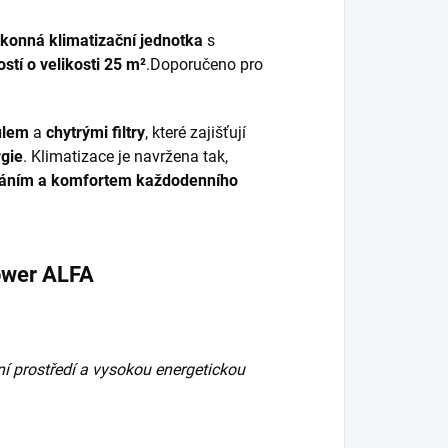
výkonná klimatizační jednotka
s
ostí o velikosti 25 m²
.Doporučeno pro
ulem
a
chytrými filtry
, které zajišťují
rgie
. Klimatizace je navržena tak,
dáním a komfortem každodenního
Power ALFA
í prostředí a vysokou energetickou