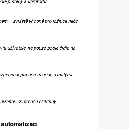
dle potřeby a komfortu.
em – zvláště vhodné pro ložnice nebo
ytu uživatele, ne pouze podle čidla na
ezpečnost pro domácnosti s malými
íženou spotřebou elektřiny.
í automatizaci