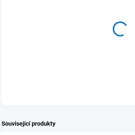
VAR
MOŽ
Klim
V př
prac
DETA
Související produkty