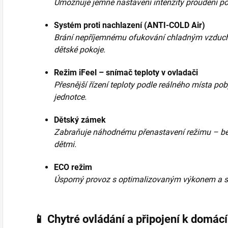
Umožňuje jemné nastavení intenzity proudění po
Systém proti nachlazení (ANTI-COLD Air)
Brání nepříjemnému ofukování chladným vzduch
dětské pokoje.
Režim iFeel – snímač teploty v ovladači
Přesnější řízení teploty podle reálného místa pob
jednotce.
Dětský zámek
Zabraňuje náhodnému přenastavení režimu – b
dětmi.
ECO režim
Úsporný provoz s optimalizovaným výkonem a sn
📱 Chytré ovládání a připojení k domác