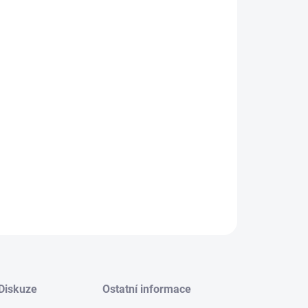
TEPELNÁ ČERPADLA NAVRHUJEME NA MÍRU
DO KAŽDÉ DOMÁCNOSTI
CENA JE POUZE ORIENTAČNÍ-RŮZNÉ VARIANTY
PRODUKTU
BEZ ZAMĚŘENÍ NELZE TEPELNÉ ČERPADLO
OBJEDNAT
OJBEDNÁVKA ZAMĚŘENÍ ZDE:
https://www.e-
kpower.cz/kontakty/
ILNÍ INFORMACE
ZEPTAT SE
Diskuze
Ostatní informace