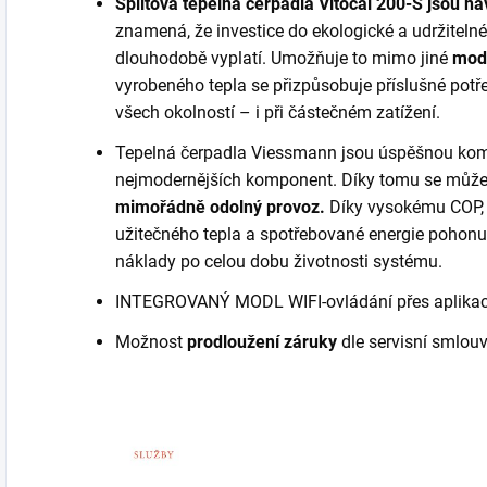
Splitová tepelná čerpadla Vitocal 200-S jsou n
znamená, že investice do ekologické a udržiteln
dlouhodobě vyplatí. Umožňuje to mimo jiné
modu
vyrobeného tepla se přizpůsobuje příslušné potř
všech okolností – i při částečném zatížení.
Tepelná čerpadla Viessmann jsou úspěšnou kom
nejmodernějších komponent. Díky tomu se může
mimořádně odolný provoz.
Díky vysokému COP, 
užitečného tepla a spotřebované energie pohonu, 
náklady po celou dobu životnosti systému.
INTEGROVANÝ MODL WIFI-ovládání přes aplikace
Možnost
prodloužení záruky
dle servisní smlou