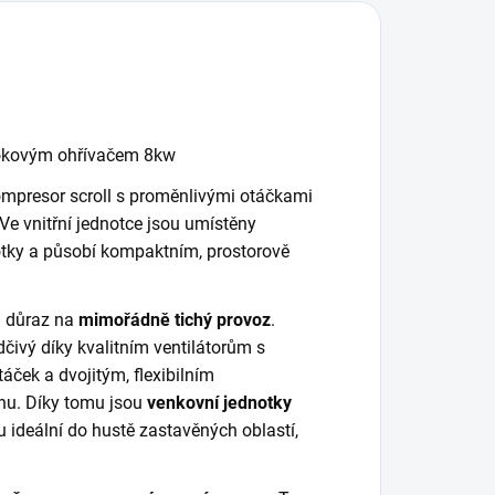
tokovým ohřívačem 8kw
mpresor scroll s proměnlivými otáčkami
 Ve vnitřní jednotce jsou umístěny
otky a působí kompaktním, prostorově
n důraz na
mimořádně tichý provoz
.
čivý díky kvalitním ventilátorům s
áček a dvojitým, flexibilním
hu. Díky tomu jsou
venkovní jednotky
u ideální do hustě zastavěných oblastí,