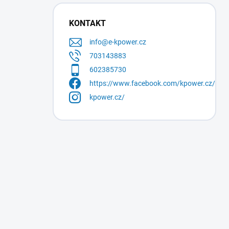
KONTAKT
info
@
e-kpower.cz
703143883
602385730
https://www.facebook.com/kpower.cz/
kpower.cz/