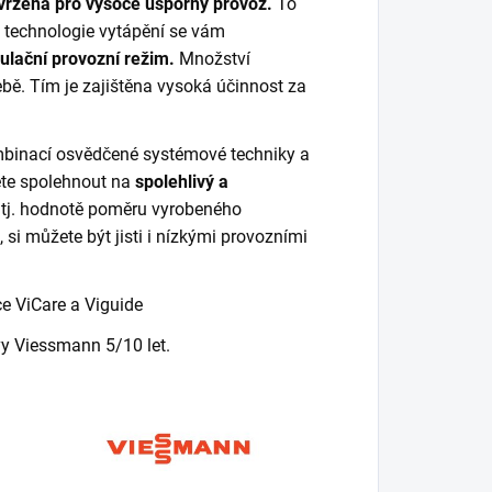
avržena pro vysoce úsporný provoz.
To
é technologie vytápění se vám
lační provozní režim.
Množství
ebě. Tím je zajištěna vysoká účinnost za
binací osvědčené systémové techniky a
te spolehnout na
spolehlivý a
tj. hodnotě poměru vyrobeného
si můžete být jisti i nízkými provozními
 ViCare a Viguide
vy Viessmann 5/10 let.