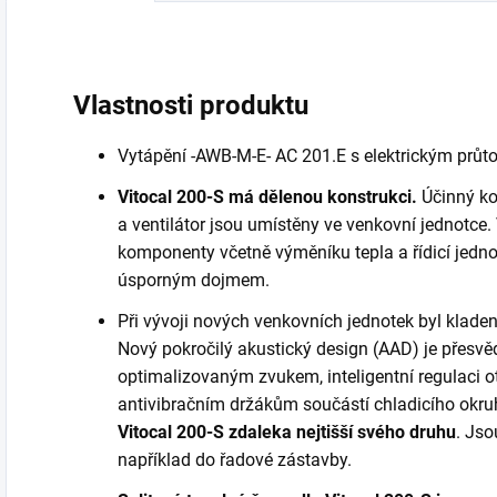
Vlastnosti produktu
Vytápění -AWB-M-E- AC 201.E s elektrickým prů
Vitocal 200-S má dělenou konstrukci.
Účinný ko
a ventilátor jsou umístěny ve venkovní jednotce.
komponenty včetně výměníku tepla a řídicí jedn
úsporným dojmem.
Při vývoji nových venkovních jednotek byl klade
Nový pokročilý akustický design (AAD) je přesvěd
optimalizovaným zvukem, inteligentní regulaci ot
antivibračním držákům součástí chladicího okru
Vitocal 200-S zdaleka nejtišší svého druhu
. Jso
například do řadové zástavby.