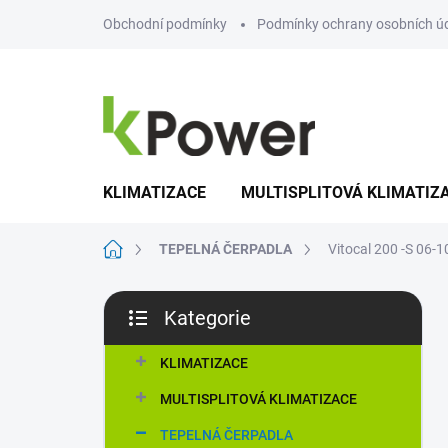
Přejít
Obchodní podmínky
Podmínky ochrany osobních ú
na
obsah
KLIMATIZACE
MULTISPLITOVÁ KLIMATIZ
Domů
TEPELNÁ ČERPADLA
Vitocal 200 -S 06
P
Kategorie
o
Přeskočit
s
kategorie
t
KLIMATIZACE
r
MULTISPLITOVÁ KLIMATIZACE
a
n
TEPELNÁ ČERPADLA