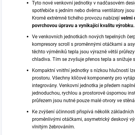
Tyto nové venkovní jednotky v nadčasovém desig
spotřebiče s jedním nebo dvěma ventilátory jsou 
Kromě extrémně tichého provozu nabízejí
velmi 
povrchovou úpravu a vynikající kvalitu výrobku.
Ve venkovních jednotkách nových tepelných čerp
kompresory scroll s proměnnými otáčkami a asym
těchto výměníků tepla jsou výrazně větší průřezy
chladiva. Tím se zvyšuje přenos tepla a snižuje
Kompaktní vnitřní jednotky s nízkou hlučností lze
prostoru. Všechny klíčové komponenty pro vytáp
integrovány. Venkovní jednotka je předem napl
jednoduchou, rychlou a prostorově úspornou inst
průřezem jsou nutné pouze malé otvory ve stěná
Ke zvýšení účinnosti přispívá několik základních
proměnlivými otáčkami, asymetrický deskový vý
vlnitým žebrováním.