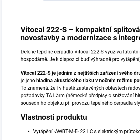
Vitocal 222-S – kompaktní splitová
novostavby a modernizace s inte
Dělené tepelné čerpadlo Vitocal 222-S využívá latentn
hospodárně. Je k dispozici buď výhradně pro vytápění,
Vitocal 222-S je jedním z nejtišších zařízení svého d
je jeho
hladina akustického tlaku v nočním režimu p
To znamená, že i v hustě zastavěných oblastech řado
požadavky TA Lärm (německé předpisy o snižování hlu
sousedního objektu při provozu tepelného čerpadla sl
Vlastnosti produktu
Vytápění -AWBT-M-E- 221.C s elektrickým průto