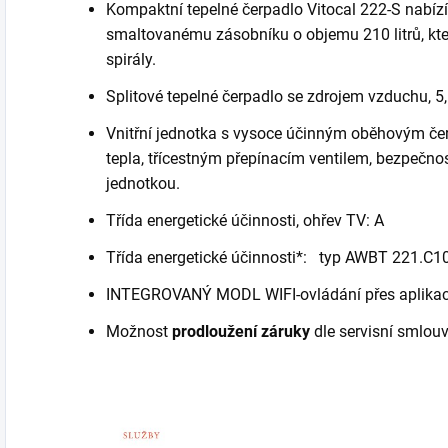
Kompaktní tepelné čerpadlo Vitocal 222-S nabízí
smaltovanému zásobníku o objemu 210 litrů, kter
spirály.
Splitové tepelné čerpadlo se zdrojem vzduchu, 
Vnitřní jednotka s vysoce účinným oběhovým č
tepla, třícestným přepínacím ventilem, bezpečno
jednotkou.
Třída energetické účinnosti, ohřev TV: A
Třída energetické účinnosti*: typ AWBT 221.C1
INTEGROVANÝ MODL WIFI-ovládání přes aplikace
Možnost
prodloužení záruky
dle servisní smlou