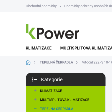
Přejít
Obchodní podmínky
Podmínky ochrany osobních ú
na
obsah
KLIMATIZACE
MULTISPLITOVÁ KLIMATIZ
Domů
TEPELNÁ ČERPADLA
Vitocal 222 -S 1
P
Kategorie
o
Přeskočit
s
kategorie
t
KLIMATIZACE
r
MULTISPLITOVÁ KLIMATIZACE
a
n
TEPELNÁ ČERPADLA