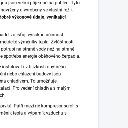
nu jsou velmi příjemné na pohled. Tyto
navrženy a vyrobeny ve vlastní režii.
dobré výkonové údaje, vynikající
adel zajišťují vysokou účinnost
etrické výměníky tepla. Zvláštností
 potrubí na straně vody než na straně
 se spotřeba energie oběhového čerpadla.
 instalovat i v blízkosti obytného
ění nebo chlazení budovy jsou
něna chladivem. To umožňuje
alaci. Pro vedení chladiva s malým
ch.
 prvků. Patří mezi ně kompresor scroll s
měník tepla a výparník vzduchu s