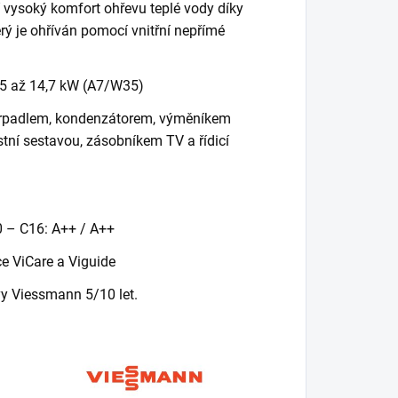
 vysoký komfort ohřevu teplé vody díky
ý je ohříván pomocí vnitřní nepřímé
5,5 až 14,7 kW (A7/W35)
erpadlem, kondenzátorem, výměníkem
stní sestavou, zásobníkem TV a řídicí
0 – C16: A++ / A++
 ViCare a Viguide
vy Viessmann 5/10 let.