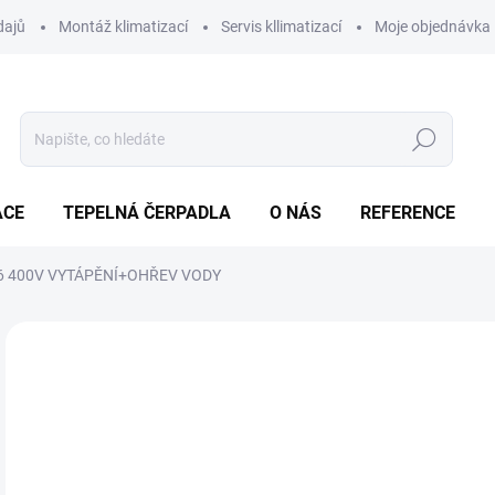
dajů
Montáž klimatizací
Servis kllimatizací
Moje objednávka
Hledat
ACE
TEPELNÁ ČERPADLA
O NÁS
REFERENCE
0-16 400V VYTÁPĚNÍ+OHŘEV VODY
Neohodnoceno
Podrobnosti hodnocení
ZNAČKA
34
Měr
SK
cena
MOŽ