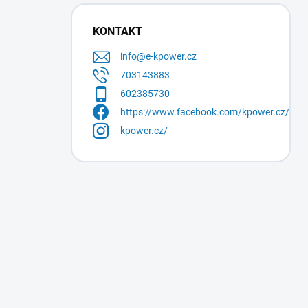
KONTAKT
info
@
e-kpower.cz
703143883
602385730
https://www.facebook.com/kpower.cz/
kpower.cz/