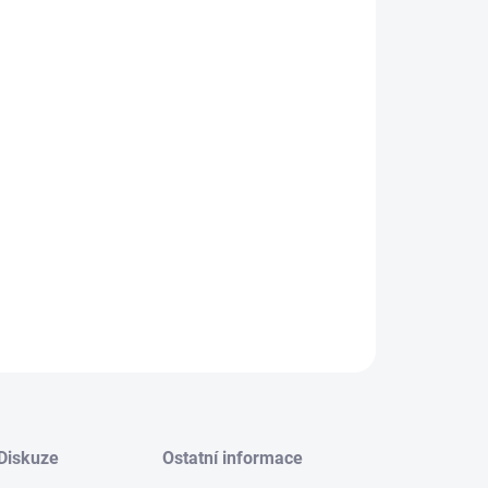
TEPELNÁ ČERPADLA NAVRHUJEME NA MÍRU
DO KAŽDÉ DOMÁCNOSTI
CENA JE POUZE ORIENTAČNÍ-RŮZNÉ VARIANTY
PRODUKTU
BEZ ZAMĚŘENÍ NELZE TEPELNÉ ČERPADLO
OBJEDNAT
OJBEDNÁVKA ZAMĚŘENÍ ZDE:
https://www.e-
kpower.cz/kontakty/
ILNÍ INFORMACE
ZEPTAT SE
Diskuze
Ostatní informace