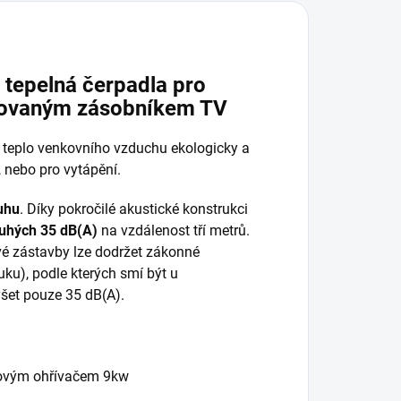
 tepelná čerpadla pro
grovaným zásobníkem TV
í teplo venkovního vzduchu ekologicky a
 nebo pro vytápění.
ruhu
. Díky pokročilé akustické konstrukci
ouhých 35 dB(A)
na vzdálenost tří metrů.
vé zástavby lze dodržet zákonné
ku), podle kterých smí být u
yšet pouze 35 dB(A).
kovým ohřívačem 9kw