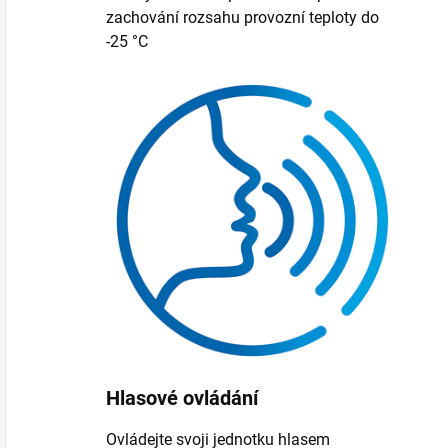
zachování rozsahu provozní teploty do
-25 °C
Hlasové ovládání
Ovládejte svoji jednotku hlasem