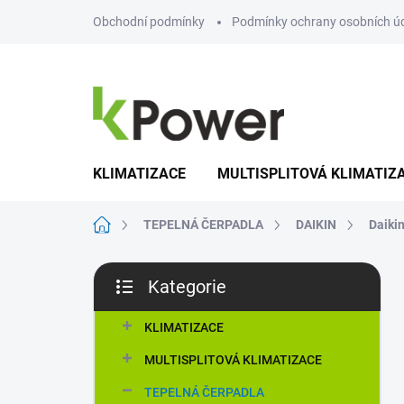
Přejít
Obchodní podmínky
Podmínky ochrany osobních ú
na
obsah
KLIMATIZACE
MULTISPLITOVÁ KLIMATIZ
Domů
TEPELNÁ ČERPADLA
DAIKIN
Daiki
P
Kategorie
o
Přeskočit
s
kategorie
t
KLIMATIZACE
r
MULTISPLITOVÁ KLIMATIZACE
a
n
TEPELNÁ ČERPADLA