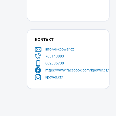
KONTAKT
info
@
e-kpower.cz
703143883
602385730
https://www.facebook.com/kpower.cz/
kpower.cz/