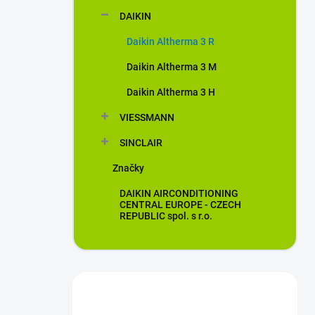
n
DAIKIN
í
p
Daikin Altherma 3 R
a
n
Daikin Altherma 3 M
e
Daikin Altherma 3 H
l
VIESSMANN
SINCLAIR
Značky
DAIKIN AIRCONDITIONING
CENTRAL EUROPE - CZECH
REPUBLIC spol. s r.o.