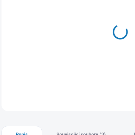
cena
MOŽ
DETA
Popis
Související soubory (3)