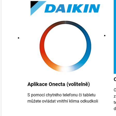
O
Aplikace Onecta (volitelně)
O
S pomocí chytrého telefonu či tabletu
z
můžete ovládat vnitřní klima odkudkoli
t
d