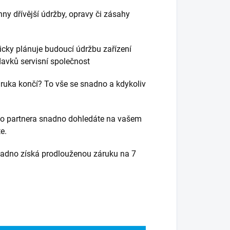
ny dřívější údržby, opravy či zásahy
cky plánuje budoucí údržbu zařízení
davků servisní společnost
áruka končí? To vše se snadno a kdykoliv
ho partnera snadno dohledáte na vašem
e.
nadno získá prodlouženou záruku na 7