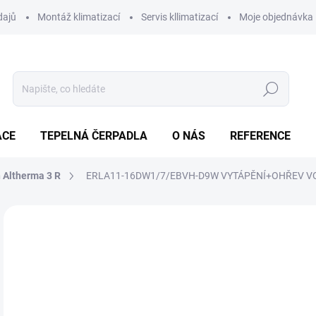
dajů
Montáž klimatizací
Servis kllimatizací
Moje objednávka
Hledat
ACE
TEPELNÁ ČERPADLA
O NÁS
REFERENCE
n Altherma 3 R
ERLA11-16DW1/7/EBVH-D9W VYTÁPĚNÍ+OHŘEV V
Neohodnoceno
Podrobnosti hodnocení
ZNAČKA:
DAIKIN AIRCONDITIONING CENTRAL EUROPE - CZECH REPUBLIC SPOL. S R.O.
34
Měr
SK