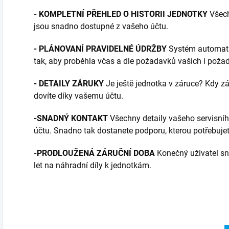
- KOMPLETNÍ PŘEHLED O HISTORII JEDNOTKY
Všech
jsou snadno dostupné z vašeho účtu.
- PLÁNOVANÍ PRAVIDELNÉ ÚDRŽBY
Systém automati
tak, aby proběhla včas a dle požadavků vašich i poža
- DETAILY ZÁRUKY
Je ještě jednotka v záruce? Kdy z
dovíte díky vašemu účtu.
-SNADNÝ KONTAKT
Všechny detaily vašeho servisní
účtu. Snadno tak dostanete podporu, kterou potřebujet
-PRODLOUŽENÁ ZÁRUČNÍ DOBA
Konečný uživatel s
let na náhradní díly k jednotkám.