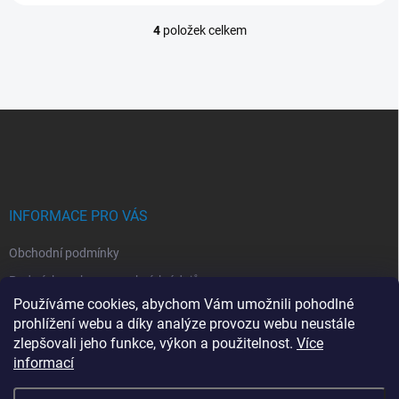
ZAMĚŘENÍ...
ZAMĚŘENÍ...
4
položek celkem
O
v
l
á
d
Z
a
á
c
p
í
p
a
r
t
v
í
INFORMACE PRO VÁS
k
y
Obchodní podmínky
v
ý
Podmínky ochrany osobních údajů
p
Používáme cookies, abychom Vám umožnili pohodlné
i
Montáž klimatizací
prohlížení webu a díky analýze provozu webu neustále
s
Servis kllimatizací
u
zlepšovali jeho funkce, výkon a použitelnost.
Více
informací
Moje objednávka