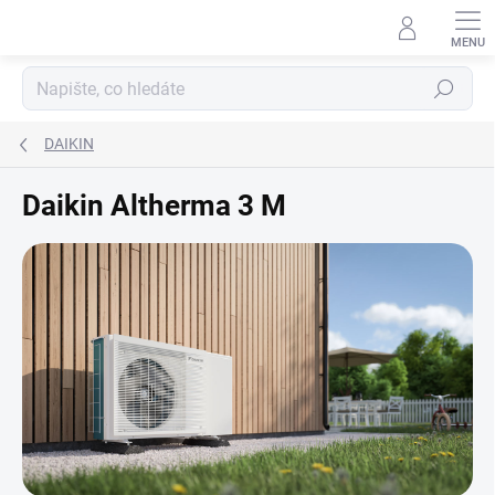
Přejít
na
obsah
Hledat
DAIKIN
Daikin Altherma 3 M