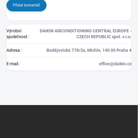
Přidat komentář
Výrobní
DAIKIN AIRCONDITIONING CENTRAL EUROPE -
společnost
:
CZECH REPUBLIC spol. s r.o.
Adresa
:
Budějovická 778/3a, Michle, 140 00 Praha 4
E-mail
:
office@daikin.cz
Z
á
p
a
t