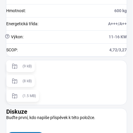
Hmotnost
:
600 kg
Energetická třída
:
A+++/A++
?
Výkon
:
11-16 KW
SCOP
:
4,72/3,27
(9 kB)
(8 kB)
(1.5 MB)
Diskuze
Buďte první, kdo napíše příspěvek k této položce.