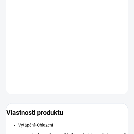
MOŽNOSTI
DORUČENÍ
TEPELNÁ ČERPADLA NAVRHUJEME NA MÍRU DO KAŽDÉ
DOMÁCNOSTI
CENA JE POUZE ORIENTAČNÍ-RŮZNÉ VARIANTY
PRODUKTU
BEZ ZAMĚŘENÍ NELZE TEPELNÉ ČERPADLO OBJEDNAT
OJBEDNÁVKA ZAMĚŘENÍ ZDE:
https://www.e-
kpower.cz/kontakty/
DETAILNÍ INFORMACE
ZEPTAT SE
Vlastnosti produktu
Vytápění+Chlazení