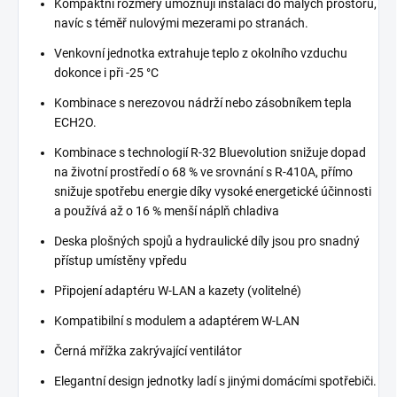
Kompaktní rozměry umožňují instalaci do malých prostorů,
navíc s téměř nulovými mezerami po stranách.
Venkovní jednotka extrahuje teplo z okolního vzduchu
dokonce i při -25 °C
Kombinace s nerezovou nádrží nebo zásobníkem tepla
ECH2O.
Kombinace s technologií R-32 Bluevolution snižuje dopad
na životní prostředí o 68 % ve srovnání s R-410A, přímo
snižuje spotřebu energie díky vysoké energetické účinnosti
a používá až o 16 % menší náplň chladiva
Deska plošných spojů a hydraulické díly jsou pro snadný
přístup umístěny vpředu
Připojení adaptéru W-LAN a kazety (volitelné)
Kompatibilní s modulem a adaptérem W-LAN
Černá mřížka zakrývající ventilátor
Elegantní design jednotky ladí s jinými domácími spotřebiči.