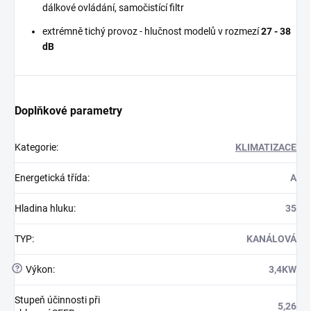
dálkové ovládání, samočistící filtr
extrémně tichý provoz - hlučnost modelů v rozmezí
27 - 38
dB
Doplňkové parametry
Kategorie
:
KLIMATIZACE
Energetická třída
:
A
Hladina hluku
:
35
TYP
:
KANÁLOVÁ
?
Výkon
:
3,4KW
Stupeň účinnosti při
5,26