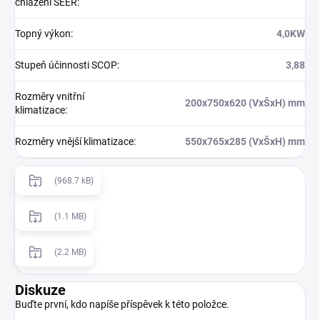
chlazení SEER
:
Topný výkon
:
4,0KW
Stupeň účinnosti SCOP
:
3,88
Rozměry vnitřní
200x750x620 (VxŠxH) mm
klimatizace
:
Rozměry vnější klimatizace
:
550x765x285 (VxŠxH) mm
(968.7 kB)
(1.1 MB)
(2.2 MB)
Diskuze
Buďte první, kdo napíše příspěvek k této položce.