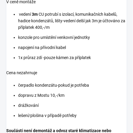
V ceně montáže
vedení
3m
CU potrubí s izolací, komunikačních kabelů,
hadice kondenzátů, lišty-vedení delší jak 3m je účtováno za
příplatek 400,-/m
konzole pro umístění venkovní jednotky
napojení na přívodní kabel
1x průraz zdí -pouze kámen za příplatek
Cena nezahrnuje
čerpadlo kondenzátu-pokud je potřeba
dopravu z Mostu 10,-/km
drážkování
lešení/plošina v případě potřeby
Součástí není demontáž a odvoz staré klimatizace nebo