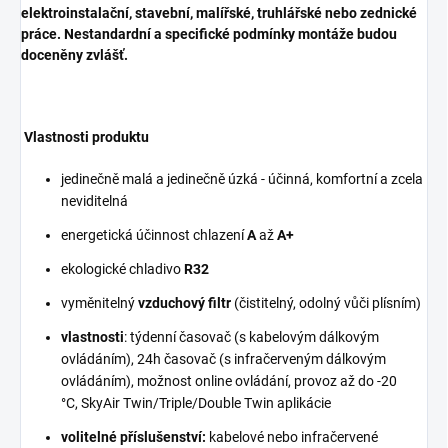
elektroinstalační, stavební, malířské, truhlářské nebo zednické
práce.
Nestandardní a specifické podmínky montáže budou
doceněny zvlášť.
Vlastnosti produktu
jedinečně malá a jedinečně úzká - účinná, komfortní a zcela
neviditelná
energetická účinnost chlazení
A
až
A+
ekologické chladivo
R32
vyměnitelný
vzduchový filtr
(čistitelný, odolný vůči plísním)
vlastnosti
: týdenní časovač (s kabelovým dálkovým
ovládáním), 24h časovač (s infračerveným dálkovým
ovládáním), možnost online ovládání, provoz až do -20
°C, SkyAir Twin/Triple/Double Twin aplikácie
volitelné příslušenství:
kabelové nebo infračervené