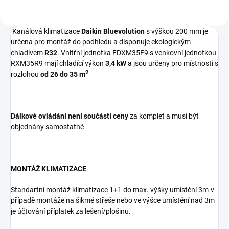
Kanálová klimatizace
Daikin Bluevolution
s výškou 200 mm je
určena pro montáž do podhledu a disponuje ekologickým
chladivem
R32
. Vnitřní jednotka FDXM35F9 s venkovní jednotkou
RXM35R9 mají chladící výkon
3,4 kW
a jsou určeny pro místnosti s
2
rozlohou
od 26 do 35 m
Dálkové ovládání není součástí ceny
za komplet a musí být
objednány samostatně
MONTÁŽ KLIMATIZACE
Standartní montáž klimatizace 1+1 do max. výšky umístění 3m-v
případě montáže na šikmé střeše nebo ve výšce umístění nad 3m
je účtování příplatek za lešení/plošinu.