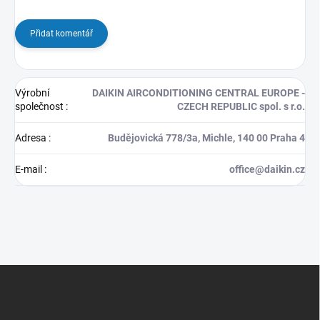
Přidat komentář
Výrobní
DAIKIN AIRCONDITIONING CENTRAL EUROPE -
společnost
:
CZECH REPUBLIC spol. s r.o.
Adresa
:
Budějovická 778/3a, Michle, 140 00 Praha 4
E-mail
:
office@daikin.cz
Z
á
p
a