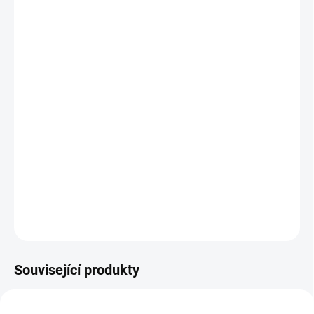
VARIANTA
MOŽNOSTI DORUČENÍ
−
+
Přidat do košíku
Kanálová klimatizace od firmy Daikin vnitřní jednotka FDXM.
V případě zakoupení varianty s montáží Vás budeme do 3
pracovních dnů kontaktovat ohledně termínu instalace.
DETAILNÍ INFORMACE
ZEPTAT SE
Související produkty