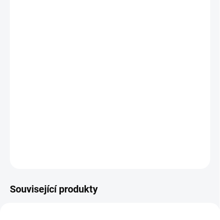
VARIANTA
MOŽNOSTI DORUČENÍ
−
+
Přidat do košíku
Kanálová klimatizace od firmy Daikin vnitřní jednotka FDXM
V případě zakoupení varianty s montáží Vás budeme do 3
pracovních dnů kontaktovat ohledně termínu instalace.
DETAILNÍ INFORMACE
ZEPTAT SE
Související produkty