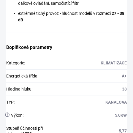
dálkové ovládání, samočistící filtr
extrémně tichý provoz - hlučnost modelů v rozmezí
27 - 38
dB
Doplňkové parametry
Kategorie
:
KLIMATIZACE
Energetická třída
:
A+
Hladina hluku
:
38
TYP
:
KANÁLOVÁ
?
Výkon
:
5,0KW
Stupeň účinnosti při
5,77