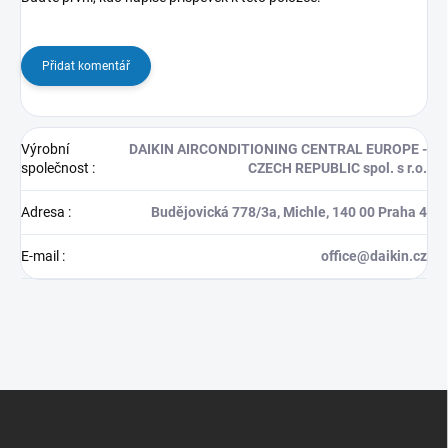
Přidat komentář
Výrobní
DAIKIN AIRCONDITIONING CENTRAL EUROPE -
společnost
:
CZECH REPUBLIC spol. s r.o.
Adresa
:
Budějovická 778/3a, Michle, 140 00 Praha 4
E-mail
:
office@daikin.cz
Z
á
p