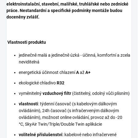
elektroinstalační, stavební, malířské, truhlářské nebo zednické
práce.
Nestandardní a specifické podmínky montáže budou
doceněny zvlášť.
Vlastnosti produktu
jedinečně malá a jedinečně úzká - účinná, komfortní a zcela
neviditelná
energetická účinnost chlazení
A
až
A+
ekologické chladivo
R32
vyměnitelný
vzduchový filtr
(čistitelný, odolný vůči plísním)
vlastnosti
: týdenní časovač (s kabelovým dálkovým
ovládáním), 24h časovač (s infračerveným dálkovým
ovládáním), možnost online ovládání, provoz až do -20
°C, SkyAir Twin/Triple/Double Twin aplikácie
volitelné příslušenství:
kabelové nebo infračervené