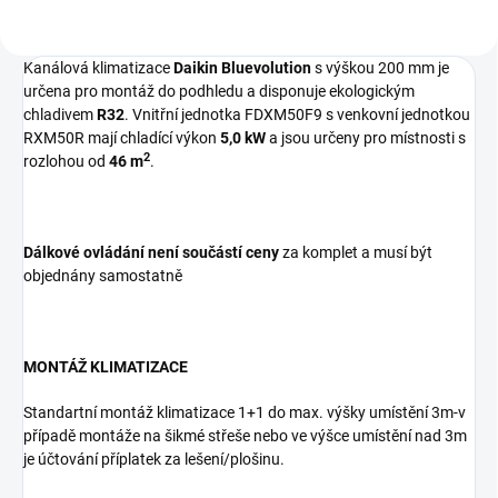
Kanálová klimatizace
Daikin Bluevolution
s výškou 200 mm je
určena pro montáž do podhledu a disponuje ekologickým
chladivem
R32
. Vnitřní jednotka FDXM50F9 s venkovní jednotkou
RXM50R mají chladící výkon
5,0 kW
a jsou určeny pro místnosti s
2
rozlohou od
46
m
.
Dálkové ovládání není součástí ceny
za komplet a musí být
objednány samostatně
MONTÁŽ KLIMATIZACE
Standartní montáž klimatizace 1+1 do max. výšky umístění 3m-v
případě montáže na šikmé střeše nebo ve výšce umístění nad 3m
je účtování příplatek za lešení/plošinu.