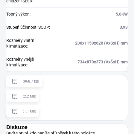
chlazení SEER
:
Topný výkon
:
5,8KW
Stupeň účinnosti SCOP
:
3,93
Rozměry vnitřní
200x1150x620 (VxŠxH) mm
klimatizace
:
Rozměry vnější
734x870x373 (VxŠxH) mm
klimatizace
:
(968.7 kB)
(2.2 MB)
(1.1 MB)
Diskuze
Buďte první, kdo napíše příspěvek k této položce.