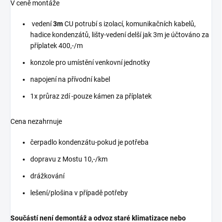
V ceně montáže
vedení
3m
CU potrubí s izolací, komunikačních kabelů,
hadice kondenzátů, lišty-vedení delší jak 3m je účtováno za
příplatek 400,-/m
konzole pro umístění venkovní jednotky
napojení na přívodní kabel
1x průraz zdí -pouze kámen za příplatek
Cena nezahrnuje
čerpadlo kondenzátu-pokud je potřeba
dopravu z Mostu 10,-/km
drážkování
lešení/plošina v případě potřeby
Součástí není demontáž a odvoz staré klimatizace nebo