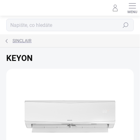
Přejít
na
obsah
Hledat
SINCLAIR
KEYON