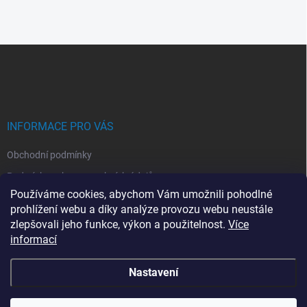
v
l
á
d
Z
a
á
c
p
í
p
a
r
t
v
í
INFORMACE PRO VÁS
k
y
Obchodní podmínky
v
ý
Podmínky ochrany osobních údajů
p
Používáme cookies, abychom Vám umožnili pohodlné
i
Montáž klimatizací
prohlížení webu a díky analýze provozu webu neustále
s
Servis kllimatizací
u
zlepšovali jeho funkce, výkon a použitelnost.
Více
informací
Moje objednávka
Nastavení