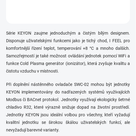
Série KEYON zaujme jednoduchým a čistým bílým designem.
Disponuje uživatelskými funkcemi jako je tichý chod, I FEEL pro
komfortnější řízení teplot, temperování +8 °C a mnoho dalších.
Samozřejmostí je také možnost ovládání jednotek pomocí WiFi a
funkce Cold Plasma generátor (ionizátor), která zvyšuje kvalitu a
čistotu vzduchu v místnosti.
Při doplnění nástěnného ovladače SWC-02 mohou být jednotky
KEYON implementovány do nadřazených systémů využívajících
Modbus či BACnet protokol. Jednotky využívají ekologicky šetrné
chladivo R32, které výrazně snižuje dopad na životní prostředí.
Jednotky KEYON jsou ideální volbou pro všechny, kteří vyžadují
kvalitní jednotku se širokou škálou uživatelských funkcí, ale
nevyžadují barevné varianty.