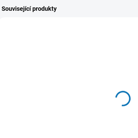
Související produkty
SKLADEM U
SKLADEM U
DODAVATELE
DODAVATELE
Kanálová
Klimatizace
Klimatizace
DAIKIN Emura
Daikin 1+1
White 1+1
5kW R32
4,2kW R32
72 175 Kč
96 036 Kč
od
od
Detail
Detail
Kanálová
Nástěnná