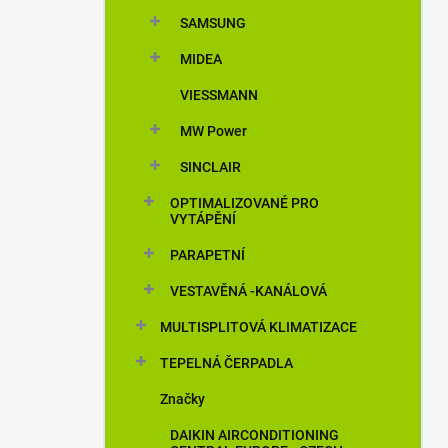
n
SAMSUNG
í
p
MIDEA
a
n
VIESSMANN
e
MW Power
l
SINCLAIR
OPTIMALIZOVANÉ PRO
VYTÁPĚNÍ
PARAPETNÍ
VESTAVĚNÁ -KANÁLOVÁ
MULTISPLITOVÁ KLIMATIZACE
TEPELNÁ ČERPADLA
Značky
DAIKIN AIRCONDITIONING