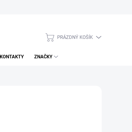
PRÁZDNÝ KOŠÍK
NÁKUPNÍ
KOŠÍK
KONTAKTY
ZNAČKY
d
26 832 Kč
ná
LTE VARIANTU