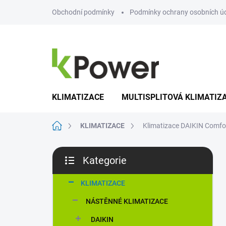
Přejít
Obchodní podmínky
Podmínky ochrany osobních ú
na
obsah
KLIMATIZACE
MULTISPLITOVÁ KLIMATIZ
Domů
KLIMATIZACE
Klimatizace DAIKIN Comf
P
Kategorie
o
Přeskočit
s
kategorie
t
KLIMATIZACE
r
NÁSTĚNNÉ KLIMATIZACE
a
n
DAIKIN