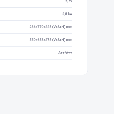
6,79
2,5 kw
286x770x225 (VxŠxH) mm
550x658x275 (VxŠxH) mm
A++/A++