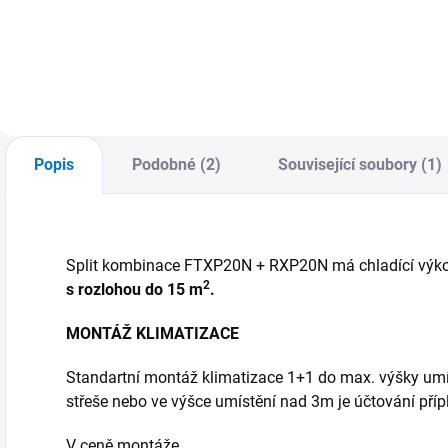
klimatizace od
klimatizace od
firmy Daikin vnitřní
firmy Daikin vnitřní
jednotka FDXM V
jednotka Emura
případě zakoupení
white. V případě
varianty s montáží
zakoupení varianty
Vás budeme do 3
s montáží Vás
pracovních dnů
budeme do 3
kontaktovat
pracovních dnů
Popis
Podobné (2)
Související soubory (1)
ohledně termínu
kontaktovat
instalace.
ohledně termínu
instalace.
Split kombinace FTXP20N + RXP20N má chladící výko
2
s rozlohou do 15 m
.
MONTÁŽ KLIMATIZACE
Standartní montáž klimatizace 1+1 do max. výšky um
střeše nebo ve výšce umístění nad 3m je účtování přípl
V ceně montáže