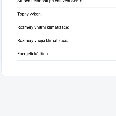
Stupeň účinnosti při chlazení SEER
:
Topný výkon
:
Rozměry vnitřní klimatizace
:
Rozměry vnější klimatizace
:
Energetická třída
: