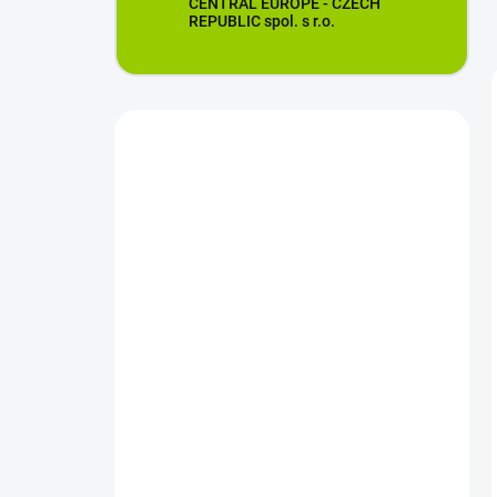
CENTRAL EUROPE - CZECH
REPUBLIC spol. s r.o.