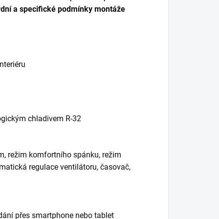
dní a specifické podmínky montáže
nteriéru
logickým chladivem R-32
im, režim komfortního spánku, režim
matická regulace ventilátoru, časovač,
dání přes smartphone nebo tablet