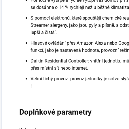
Pomocné vytápění rychle vytopí váš domov při s
se dosáhne o 14 % rychleji než u běžné klimatiz
S pomocí elektronů, které spouštějí chemické rea
Streamer alergeny, jako jsou pyly a plísně, a od
lepší a čistší.
Hlasové ovládání přes Amazon Alexa nebo Googl
funkcí, jako je nastavená hodnota, provozní režim
Daikin Residential Controller: vnitřní jednotku 
přes místní síť nebo internet.
Velmi tichý provoz: provoz jednotky je sotva sly
!
Doplňkové parametry