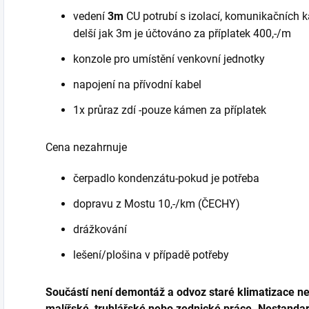
vedení
3m
CU potrubí s izolací, komunikačních k
delší jak 3m je účtováno za příplatek 400,-/m
konzole pro umístění venkovní jednotky
napojení na přívodní kabel
1x průraz zdí -pouze kámen za příplatek
Cena nezahrnuje
čerpadlo kondenzátu-pokud je potřeba
dopravu z Mostu 10,-/km (ČECHY)
drážkování
lešení/plošina v případě potřeby
Součástí není demontáž a odvoz staré klimatizace neb
malířské, truhlářské nebo zednické práce.
Nestandar