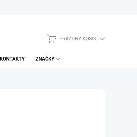
PRÁZDNÝ KOŠÍK
NÁKUPNÍ
KOŠÍK
KONTAKTY
ZNAČKY
d
67 121 Kč
ná
LTE VARIANTU