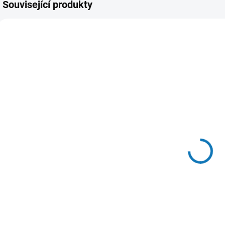
Související produkty
SKLADEM U
SKLADEM U
DODAVATELE
DODAVATELE
Klimatizace
Klimatizace
Daikin Sensira
MIDEA
1+1 2,5kW R32
BREEZELESS+
1+1 2,6kW R32
24 740 Kč
26 263 Kč
od
od
Detail
Detail
Nástěnná
Nástěnná
klimatizace od
klimatizace od