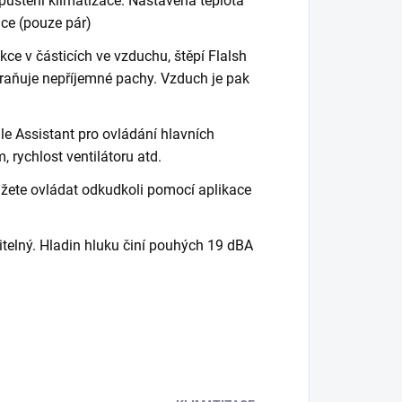
puštění klimatizace. Nastavená teplota
ace (pouze pár)
kce v částicích ve vzduchu, štěpí Flalsh
straňuje nepříjemné pachy. Vzduch je pak
e Assistant pro ovládání hlavních
, rychlost ventilátoru atd.
můžete ovládat odkudkoli pomocí aplikace
šitelný. Hladin hluku činí pouhých 19 dBA