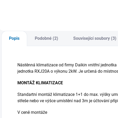
firmy Daikin vnitřní
firmy MIDEA vnitřní
jednotka Sensira. V
jednotka
případě zakoupení
BREEZELESS+ Při
varianty s montáží
zakoupení varianty
Vás budeme do 3
s montáží Vás
pracovních dnů
budeme do 3
kontaktovat
pracovních dnů
Popis
Podobné (2)
Související soubory (3)
ohledně termínu...
kontaktovat
ohledně termínu
instalace.
Nástěnná klimatizace od firmy Daikin vnitřní jednot
jednotka RXJ20A o výkonu 2kW. Je určená do místnos
MONTÁŽ KLIMATIZACE
Standartní montáž klimatizace 1+1 do max. výšky um
střeše nebo ve výšce umístění nad 3m je účtování přípl
V ceně montáže