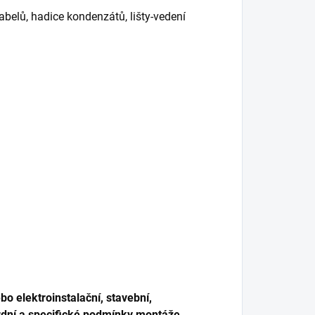
abelů, hadice kondenzátů, lišty-vedení
o elektroinstalační, stavební,
dní a specifické podmínky montáže