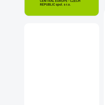
CENTRAL EUROPE - CZECH
REPUBLIC spol. s r.o.