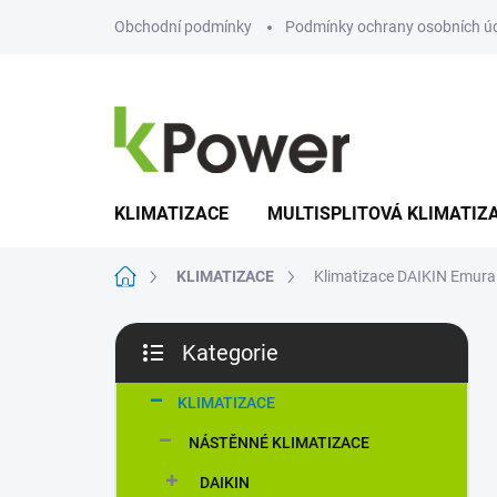
Přejít
Obchodní podmínky
Podmínky ochrany osobních ú
na
obsah
KLIMATIZACE
MULTISPLITOVÁ KLIMATIZ
Domů
KLIMATIZACE
Klimatizace DAIKIN Emura
P
Kategorie
o
Přeskočit
s
kategorie
t
KLIMATIZACE
r
NÁSTĚNNÉ KLIMATIZACE
a
n
DAIKIN