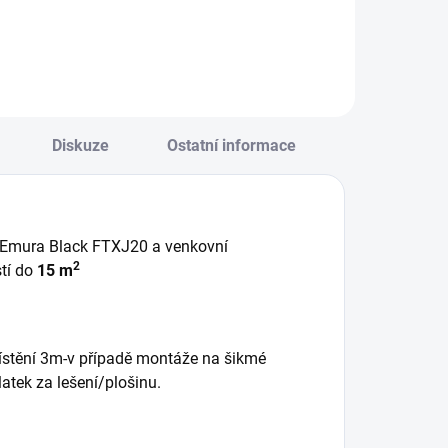
Diskuze
Ostatní informace
ka Emura Black FTXJ20 a venkovní
2
tí do
15 m
ístění 3m-v případě montáže na šikmé
atek za lešení/plošinu.