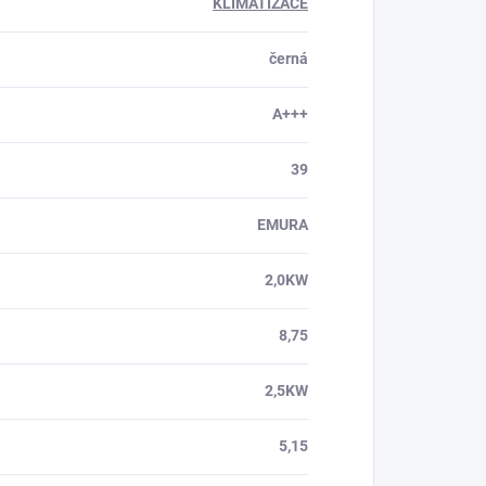
KLIMATIZACE
černá
A+++
39
EMURA
2,0KW
8,75
2,5KW
5,15