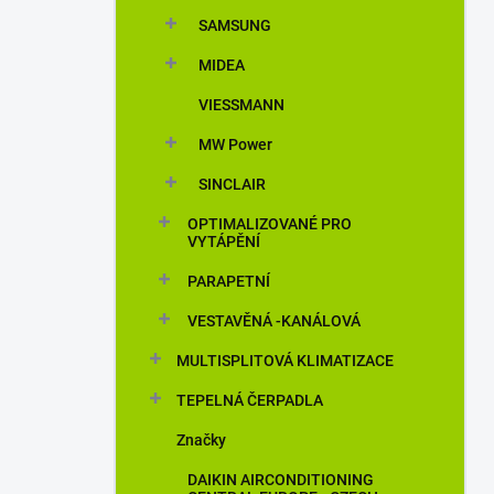
n
SAMSUNG
í
p
MIDEA
a
n
VIESSMANN
e
MW Power
l
SINCLAIR
OPTIMALIZOVANÉ PRO
VYTÁPĚNÍ
PARAPETNÍ
VESTAVĚNÁ -KANÁLOVÁ
MULTISPLITOVÁ KLIMATIZACE
TEPELNÁ ČERPADLA
Značky
DAIKIN AIRCONDITIONING