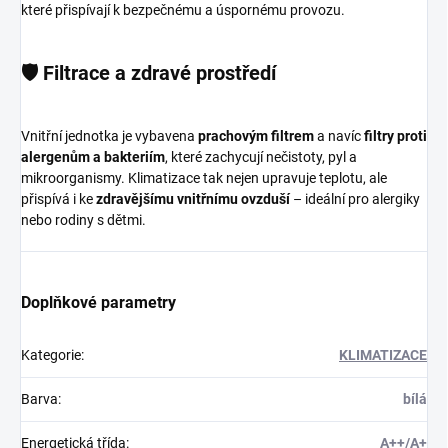
které přispívají k bezpečnému a úspornému provozu.
🛡️ Filtrace a zdravé prostředí
Vnitřní jednotka je vybavena
prachovým filtrem
a navíc
filtry proti
alergenům a bakteriím
, které zachycují nečistoty, pyl a
mikroorganismy. Klimatizace tak nejen upravuje teplotu, ale
přispívá i ke
zdravějšímu vnitřnímu ovzduší
– ideální pro alergiky
nebo rodiny s dětmi.
Doplňkové parametry
Kategorie
:
KLIMATIZACE
Barva
:
bílá
Energetická třída
:
A++/A+