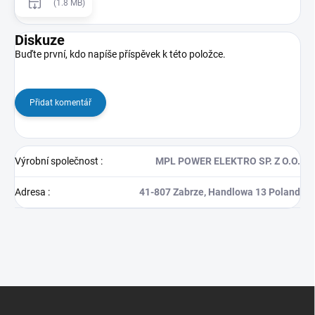
(1.8 MB)
Diskuze
Buďte první, kdo napíše příspěvek k této položce.
Přidat komentář
Výrobní společnost
:
MPL POWER ELEKTRO SP. Z O.O.
Adresa
:
41-807 Zabrze, Handlowa 13 Poland
Z
á