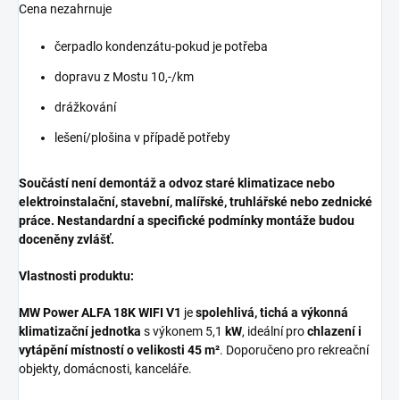
Cena nezahrnuje
čerpadlo kondenzátu-pokud je potřeba
dopravu z Mostu 10,-/km
drážkování
lešení/plošina v případě potřeby
Součástí není demontáž a odvoz staré klimatizace nebo
elektroinstalační, stavební, malířské, truhlářské nebo zednické
práce.
Nestandardní a specifické podmínky montáže budou
doceněny zvlášť.
Vlastnosti produktu:
MW Power ALFA 18K WIFI V1
je
spolehlivá, tichá a výkonná
klimatizační jednotka
s výkonem
5,1
kW
, ideální pro
chlazení i
vytápění místností o velikosti 45 m²
. Doporučeno pro rekreační
objekty, domácnosti, kanceláře.