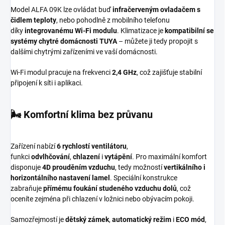
Model ALFA 09K lze ovládat buď
infračerveným ovladačem s
čidlem teploty
, nebo pohodlně z mobilního telefonu
díky
integrovanému Wi-Fi modulu
. Klimatizace je
kompatibilní se
systémy chytré domácnosti TUYA
– můžete ji tedy propojit s
dalšími chytrými zařízeními ve vaší domácnosti.
Wi-Fi modul pracuje na frekvenci
2,4 GHz
, což zajišťuje stabilní
připojení k síti i aplikaci.
🌬️ Komfortní klima bez průvanu
Zařízení nabízí
6 rychlostí ventilátoru
,
funkci
odvlhčování
,
chlazení
i
vytápění
. Pro maximální komfort
disponuje
4D prouděním vzduchu
, tedy možností
vertikálního i
horizontálního nastavení lamel
. Speciální konstrukce
zabraňuje
přímému foukání studeného vzduchu dolů
, což
oceníte zejména při chlazení v ložnici nebo obývacím pokoji.
Samozřejmostí je
dětský zámek
,
automatický režim
i
ECO mód
,