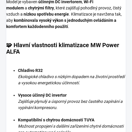
Model je vybaven
účinným DC invertorem
,
Wi-Fi
modulem
a
chytrými filtry
, které zajišťují pohodlný provoz, čistý
vzduch a
nízkou spotřebu energie
. Klimatizace je navržena tak,
aby
kombinovala vysoký výkon s jednoduchým ovládáním a
komfortem každodenního použití
.
🧩 Hlavní vlastnosti klimatizace MW Power
ALFA
Chladivo R32
Ekologické chladivo s nízkým dopadem na životní prostředí
a vysokou energetickou účinností.
Vysoce účinný DC invertor
Zajišťuje plynulý a úsporný provoz bez častého zapínání a
vypínání kompresoru.
Kompatibilní s chytrou domácností TUYA
Možnost propojení s dalšími zařízeními chytré domácnosti