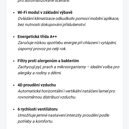
pro automatizované scénáře.
Wi-Fi modul v základní výbavě
Ovládání klimatizace odkudkoliv pomocí mobilní aplikace,
bez nutnosti dokupování příslušenství.
Energetická třída A++
Zaručuje nízkou spotřebu energie při chlazení i vytápění,
úsporný provoz po celý rok.
Filtry proti alergenům a bakteriím
Zachycují pyl, prach a mikroorganismy – ideální volba pro
alergiky a rodiny s dětmi.
4D proudění vzduchu
Automatické horizontální i vertikální natáčení lamel pro
rovnoměrnou distribuci vzduchu.
6 rychlostí ventilátoru
Umožňuje jemné nastavení intenzity proudění podle
potřeby a komfortu.