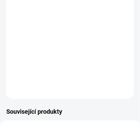
MOŽNOSTI DORUČENÍ
−
+
Přidat do košíku
Klimatizace MW Power ALFA 5,1 KW.
V případě zakoupení varianty s montáží Vás budeme do 3
pracovních dnů kontaktovat ohledně termínu instalace.
DETAILNÍ INFORMACE
ZEPTAT SE
Související produkty