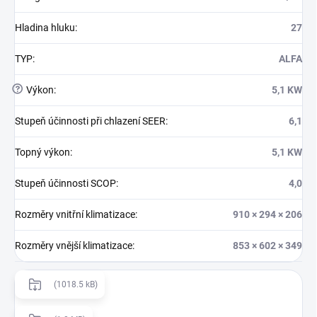
Hladina hluku
:
27
TYP
:
ALFA
?
Výkon
:
5,1 KW
Stupeň účinnosti při chlazení SEER
:
6,1
Topný výkon
:
5,1 KW
Stupeň účinnosti SCOP
:
4,0
Rozměry vnitřní klimatizace
:
910 × 294 × 206
Rozměry vnější klimatizace
:
853 × 602 × 349
(1018.5 kB)