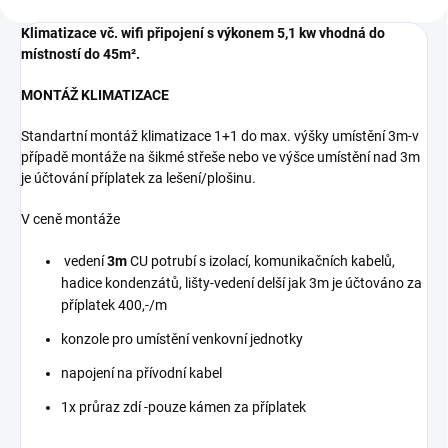
Klimatizace vč. wifi připojení s výkonem 5,1 kw vhodná do
místností do 45
m².
MONTÁŽ KLIMATIZACE
Standartní montáž klimatizace 1+1 do max. výšky umístění 3m-v
případě montáže na šikmé střeše nebo ve výšce umístění nad 3m
je účtování příplatek za lešení/plošinu.
V ceně montáže
vedení
3m
CU potrubí s izolací, komunikačních kabelů,
hadice kondenzátů, lišty-vedení delší jak 3m je účtováno za
příplatek 400,-/m
konzole pro umístění venkovní jednotky
napojení na přívodní kabel
1x průraz zdí -pouze kámen za příplatek