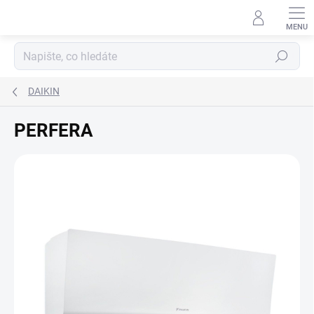
Přejít
na
obsah
Hledat
DAIKIN
PERFERA