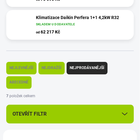
Klimatizace Daikin Perfera 1+1 4,2kW R32
SKLADEM U DODAVATELE
62 217 Kč
od
Ř
a
NEJLEVNĚJŠÍ
NEJDRAŽŠÍ
NEJPRODÁVANĚJŠÍ
z
e
ABECEDNĚ
n
í
7
položek celkem
p
r
OTEVŘÍT FILTR
o
d
u
V
k
ý