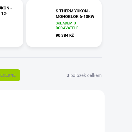
UKON -
S THERM YUKON -
12-
MONOBLOK 6-10KW
SKLADEM U
DODAVATELE
E
90 384 Kč
3
položek celkem
BECEDNĚ