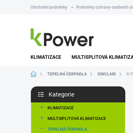
Přejít
Obchodní podmínky
Podmínky ochrany osobních ú
na
obsah
KLIMATIZACE
MULTISPLITOVÁ KLIMATIZ
Domů
TEPELNÁ ČERPADLA
SINCLAIR
S-
P
Kategorie
o
Přeskočit
s
kategorie
t
KLIMATIZACE
r
MULTISPLITOVÁ KLIMATIZACE
a
n
TEPELNÁ ČERPADLA