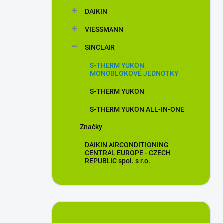
n
DAIKIN
í
p
VIESSMANN
a
n
SINCLAIR
e
S-THERM YUKON
l
MONOBLOKOVÉ JEDNOTKY
S-THERM YUKON
S-THERM YUKON ALL-IN-ONE
Značky
DAIKIN AIRCONDITIONING
CENTRAL EUROPE - CZECH
REPUBLIC spol. s r.o.