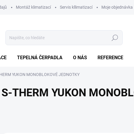
dajů
Montáž klimatizací
Servis kllimatizací
Moje objednávka
Hledat
ACE
TEPELNÁ ČERPADLA
O NÁS
REFERENCE
THERM YUKON MONOBLOKOVÉ JEDNOTKY
S-THERM YUKON MONOBL