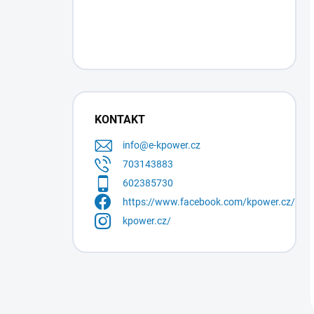
KONTAKT
info
@
e-kpower.cz
703143883
602385730
https://www.facebook.com/kpower.cz/
kpower.cz/