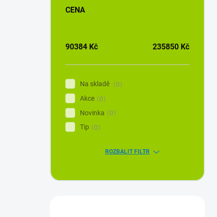
CENA
90384
Kč
235850
Kč
Na skladě
0
Akce
0
Novinka
0
Tip
0
ROZBALIT FILTR