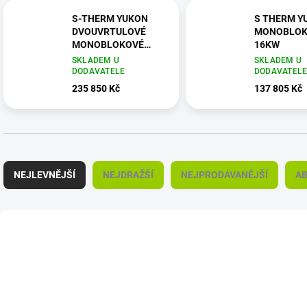
S-THERM YUKON
S THERM Y
DVOUVRTULOVÉ
MONOBLOK 
MONOBLOKOVÉ
16KW
JEDNOTKY18-30 KW
SKLADEM U
SKLADEM U
DODAVATELE
DODAVATEL
235 850 Kč
137 805 Kč
Ř
a
NEJLEVNĚJŠÍ
NEJDRAŽŠÍ
NEJPRODÁVANĚJŠÍ
A
z
e
n
V
í
ý
p
p
r
i
o
s
d
p
u