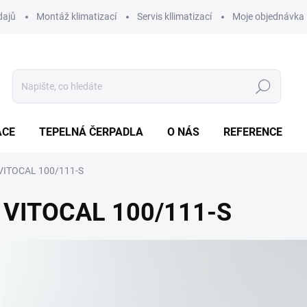
dajů
Montáž klimatizací
Servis kllimatizací
Moje objednávka
Hledat
ACE
TEPELNÁ ČERPADLA
O NÁS
REFERENCE
VITOCAL 100/111-S
VITOCAL 100/111-S