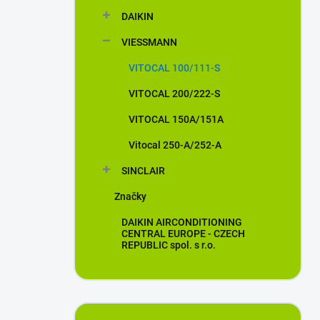
n
DAIKIN
í
p
VIESSMANN
a
n
VITOCAL 100/111-S
e
VITOCAL 200/222-S
l
VITOCAL 150A/151A
Vitocal 250-A/252-A
SINCLAIR
Značky
DAIKIN AIRCONDITIONING
CENTRAL EUROPE - CZECH
REPUBLIC spol. s r.o.