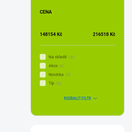
CENA
148154
Kč
216518
Kč
Na skladě
0
Akce
0
Novinka
0
Tip
0
ROZBALIT FILTR