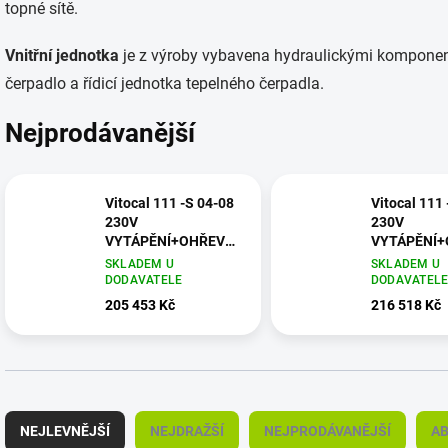
topné sítě.
Vnitřní jednotka
je z výroby vybavena hydraulickými komponenty,
čerpadlo a řídicí jednotka tepelného čerpadla.
Nejprodávanější
Vitocal 111 -S 04-08
Vitocal 111
230V
230V
VYTÁPĚNÍ+OHŘEV
VYTÁPĚNÍ
VODY
VODY+CHLA
SKLADEM U
SKLADEM U
DODAVATELE
DODAVATEL
205 453 Kč
216 518 Kč
Ř
a
NEJLEVNĚJŠÍ
NEJDRAŽŠÍ
NEJPRODÁVANĚJŠÍ
A
z