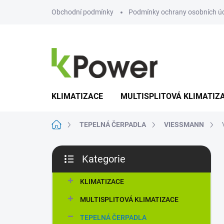
Přejít
Obchodní podmínky
Podmínky ochrany osobních ú
na
obsah
KLIMATIZACE
MULTISPLITOVÁ KLIMATIZ
Domů
TEPELNÁ ČERPADLA
VIESSMANN
P
Kategorie
o
Přeskočit
s
kategorie
t
KLIMATIZACE
r
MULTISPLITOVÁ KLIMATIZACE
a
n
TEPELNÁ ČERPADLA