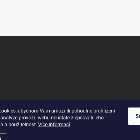
c
í
p
r
v
k
y
v
ý
p
i
s
u
ookies, abychom Vám umožnili pohodlné prohlížení
S
 analýze provozu webu neustále zlepšovali jeho
n a použitelnost.
Více informací
í