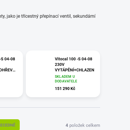
 jako je třícestný přepínací ventil, sekundární
 -S 04-08
Vitocal 100 -S 04-08
230V
+OHŘEV
VYTÁPĚNÍ+CHLAZENÍ
ZENÍ
SKLADEM U
E
DODAVATELE
151 290 Kč
4
položek celkem
BECEDNĚ