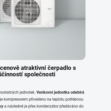
 cenově atraktivní čerpadlo s
účinností společnosti
mostatných jednotek.
Venkovní jednotka odebírá
é je kompresorem přivedeno na teplotu potřebnou
ky
a následně je přes kondenzátor předáváno do