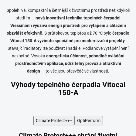
Spolehlivá, kompaktní a šetrnější k životnímu prostředí než kdykoli
předtím –
nová inovativní technika tepelných čerpadel
Viessmann využívá energii prostředí pro vytápění a chlazení
obzvlášť efektivně
. S průtokovou teplotou až 70 °C bylo č
erpadlo
Vitocal 150-A vyvinuto speciálně pro modernizační projekty
.
Stávající radiátory lze používat i nadále. Podlahové vytápění není
nezbytné. Vysoká
energetická účinnost, pohodlné ovládání
prostřednictvím aplikace, udržitelný provoz a atraktivní
design
– to vše jsou přesvědčivé vlastnosti.
Výhody tepelného čerpadla Vitocal
150-A
Climate Protect+++
OptiPerform
Climate Protect+++ chrání životní