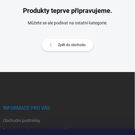
Produkty teprve připravujeme.
Můžete se ale podívat na ostatní kategorie.
Zpět do obchodu
Z
á
p
a
t
í
INFORMACE PRO VÁS
Obchodní podmínky
Podmínky ochrany osobních údajů