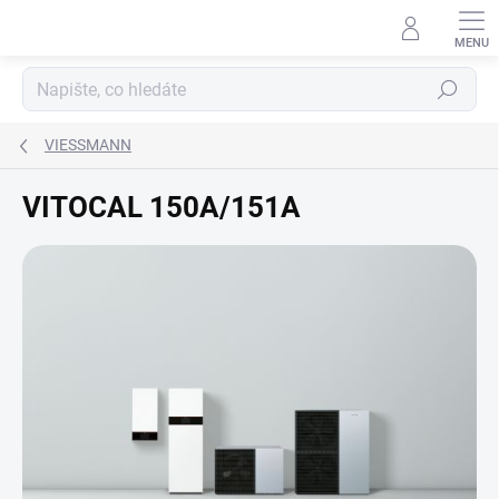
Přejít
na
obsah
Hledat
VIESSMANN
VITOCAL 150A/151A