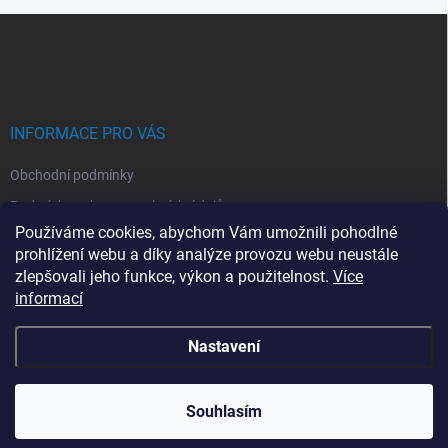
d
Z
a
á
c
p
í
p
a
r
t
v
í
INFORMACE PRO VÁS
k
y
Obchodní podmínky
v
ý
Podmínky ochrany osobních údajů
p
Používáme cookies, abychom Vám umožnili pohodlné
i
Montáž klimatizací
prohlížení webu a díky analýze provozu webu neustále
s
Servis kllimatizací
u
zlepšovali jeho funkce, výkon a použitelnost.
Více
informací
Moje objednávka
Nastavení
Copyright 2026
e-kpower.cz
. Všechna práva vyhrazena.
Souhlasím
Vytvořil Shoptet