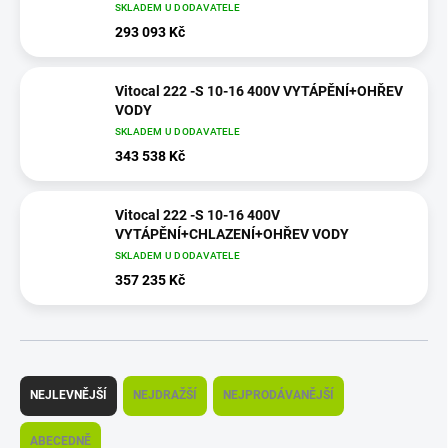
SKLADEM U DODAVATELE
293 093 Kč
Vitocal 222 -S 10-16 400V VYTÁPĚNÍ+OHŘEV
VODY
SKLADEM U DODAVATELE
343 538 Kč
Vitocal 222 -S 10-16 400V
VYTÁPĚNÍ+CHLAZENÍ+OHŘEV VODY
SKLADEM U DODAVATELE
357 235 Kč
Ř
a
NEJLEVNĚJŠÍ
NEJDRAŽŠÍ
NEJPRODÁVANĚJŠÍ
z
e
ABECEDNĚ