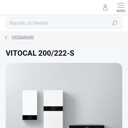
Přejít
na
obsah
Hledat
VIESSMANN
VITOCAL 200/222-S